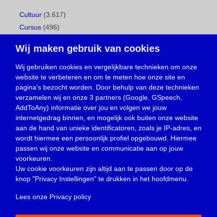
Cultuur
(3.617)
Cursus
(496)
Geboorte
(1)
Wij maken gebruik van cookies
Gemeentepagina
(104)
Ingezonden brief
(537)
Wij gebruiken cookies en vergelijkbare technieken om onze
website te verbeteren en om te meten hoe onze site en
Media
(156)
pagina's bezocht worden. Door behulp van deze technieken
Nieuws
(23.329)
verzamelen wij en onze 3 partners (Google, GSpeech,
Opinie
(373)
AddToAny) informatie over jou en volgen we jouw
Oproep
(734)
internetgedrag binnen, en mogelijk ook buiten onze website
Overlijden
(39)
aan de hand van unieke identificatoren, zoals je IP-adres, en
wordt hiermee een persoonlijk profiel opgebouwd. Hiermee
Podcast
(18)
passen wij onze website en communicatie aan op jouw
prijsvraag
(5)
voorkeuren.
Religie
(1.438)
Uw cookie voorkeuren zijn altijd aan te passen door op de
Service
(226)
knop
"Privacy Instellingen"
te drukken in het hoofdmenu.
Sport
(4.414)
Lees onze Privacy policy
|
Trouwen en feesten
(3)
Vacature
(1)