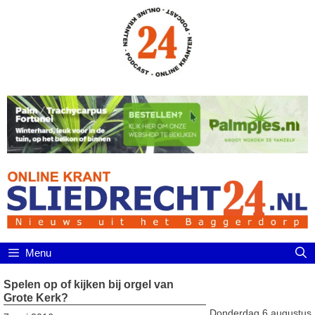
Ga
naar
de
inhoud
Menu
Spelen op of kijken bij orgel van
Grote Kerk?
Donderdag 6 augustus