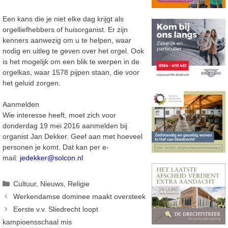
Een kans die je niet elke dag krijgt als
orgelliefhebbers of huisorganist. Er zijn
kenners aanwezig om u te helpen, waar
nodig en uitleg te geven over het orgel. Ook
is het mogelijk om een blik te werpen in de
orgelkas, waar 1578 pijpen staan, die voor
het geluid zorgen.
Aanmelden
Wie interesse heeft, moet zich voor
donderdag 19 mei 2016 aanmelden bij
organist Jan Dekker. Geef aan met hoeveel
personen je komt. Dat kan per e-
mail:
jedekker@solcon.nl
Categorieën
Cultuur
,
Nieuws
,
Religie
Werkendamse dominee maakt oversteek
Eerste v.v. Sliedrecht loopt
kampioensschaal mis