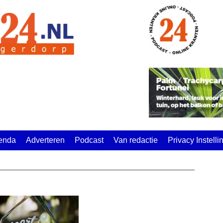
enda
Adverteren
Podcast
Van redactie
Privacy Instell