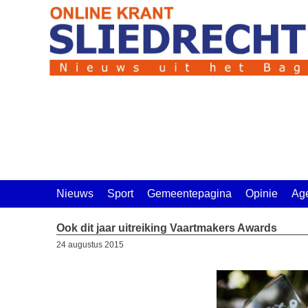
Ga
naar
de
inhoud
Nieuws
Sport
Gemeentepagina
Opinie
Ag
Ook dit jaar uitreiking Vaartmakers Awards
24 augustus 2015