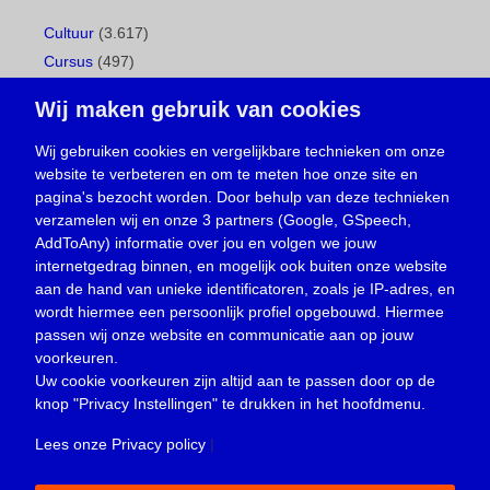
Cultuur
(3.617)
Cursus
(497)
Geboorte
(1)
Wij maken gebruik van cookies
Gemeentepagina
(104)
Ingezonden brief
(537)
Wij gebruiken cookies en vergelijkbare technieken om onze
website te verbeteren en om te meten hoe onze site en
Media
(156)
pagina's bezocht worden. Door behulp van deze technieken
Nieuws
(23.329)
verzamelen wij en onze 3 partners (Google, GSpeech,
Opinie
(373)
AddToAny) informatie over jou en volgen we jouw
Oproep
(734)
internetgedrag binnen, en mogelijk ook buiten onze website
Overlijden
(39)
aan de hand van unieke identificatoren, zoals je IP-adres, en
wordt hiermee een persoonlijk profiel opgebouwd. Hiermee
Podcast
(18)
passen wij onze website en communicatie aan op jouw
prijsvraag
(5)
voorkeuren.
Religie
(1.438)
Uw cookie voorkeuren zijn altijd aan te passen door op de
Service
(226)
knop
"Privacy Instellingen"
te drukken in het hoofdmenu.
Sport
(4.415)
Lees onze Privacy policy
|
Trouwen en feesten
(3)
Vacature
(1)