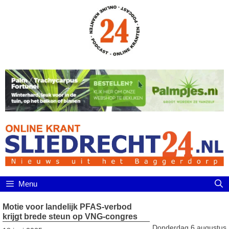
Ga
naar
de
inhoud
Menu
Motie voor landelijk PFAS-verbod
krijgt brede steun op VNG-congres
Donderdag 6 augustus