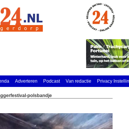
enda
Adverteren
Podcast
Van redactie
Privacy Instell
ggerfestival-polsbandje