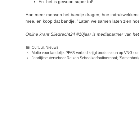
En: het is gewoon super tof!
Hoe meer mensen het bandje dragen, hoe indrukwekkender 
mee, en koop dat bandje. “Laten we samen laten zien hoe 
Online krant Sliedrecht24 #10jaar is mediapartner van het
Categorieën
Cultuur
,
Nieuws
Motie voor landelijk PFAS-verbod krijgt brede steun op VNG-co
Jaarlijkse Verschoor Reizen Schoolkorfbaltoernooi; ‘Samenhori