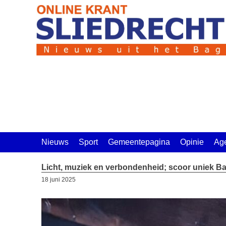
Ga
naar
de
inhoud
Nieuws
Sport
Gemeentepagina
Opinie
Ag
Licht, muziek en verbondenheid; scoor uniek Ba
18 juni 2025