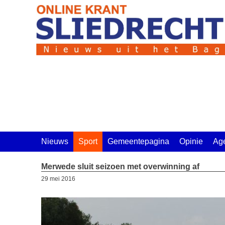
Ga
naar
de
inhoud
Nieuws
Sport
Gemeentepagina
Opinie
Ag
Merwede sluit seizoen met overwinning af
29 mei 2016