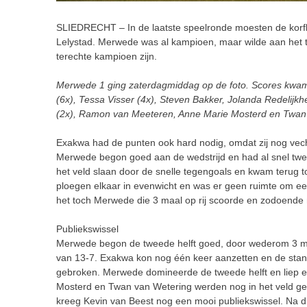
SLIEDRECHT – In de laatste speelronde moesten de korf
Lelystad. Merwede was al kampioen, maar wilde aan het th
terechte kampioen zijn.
Merwede 1 ging zaterdagmiddag op de foto. Scores kwame
(6x), Tessa Visser (4x), Steven Bakker, Jolanda Redelijkh
(2x), Ramon van Meeteren, Anne Marie Mosterd en Twan
Exakwa had de punten ook hard nodig, omdat zij nog vec
Merwede begon goed aan de wedstrijd en had al snel twee 
het veld slaan door de snelle tegengoals en kwam terug to
ploegen elkaar in evenwicht en was er geen ruimte om een 
het toch Merwede die 3 maal op rij scoorde en zodoende 
Publiekswissel
Merwede begon de tweede helft goed, door wederom 3 maa
van 13-7. Exakwa kon nog één keer aanzetten en de stand
gebroken. Merwede domineerde de tweede helft en liep 
Mosterd en Twan van Wetering werden nog in het veld ge
kreeg Kevin van Beest nog een mooi publiekswissel. Na dr