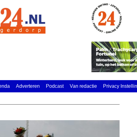
enda
Adverteren
Podcast
Van redactie
Privacy Instell