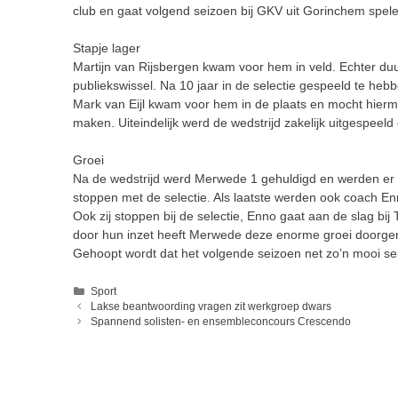
club en gaat volgend seizoen bij GKV uit Gorinchem spele
Stapje lager
Martijn van Rijsbergen kwam voor hem in veld. Echter duu
publiekswissel. Na 10 jaar in de selectie gespeeld te heb
Mark van Eijl kwam voor hem in de plaats en mocht hierm
maken. Uiteindelijk werd de wedstrijd zakelijk uitgespeeld
Groei
Na de wedstrijd werd Merwede 1 gehuldigd en werden er
stoppen met de selectie. Als laatste werden ook coach E
Ook zij stoppen bij de selectie, Enno gaat aan de slag bi
door hun inzet heeft Merwede deze enorme groei doorge
Gehoopt wordt dat het volgende seizoen net zo’n mooi sei
Categorieën
Sport
Lakse beantwoording vragen zit werkgroep dwars
Spannend solisten- en ensembleconcours Crescendo