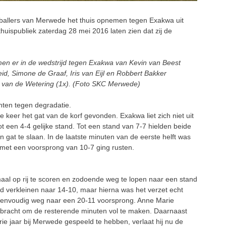
ballers van Merwede het thuis opnemen tegen Exakwa uit
uispubliek zaterdag 28 mei 2016 laten zien dat zij de
n er in de wedstrijd tegen Exakwa van Kevin van Beest
eid, Simone de Graaf, Iris van Eijl en Robbert Bakker
 van de Wetering (1x). (Foto SKC Merwede)
hten tegen degradatie.
keer het gat van de korf gevonden. Exakwa liet zich niet uit
t een 4-4 gelijke stand. Tot een stand van 7-7 hielden beide
gat te slaan. In de laatste minuten van de eerste helft was
met een voorsprong van 10-7 ging rusten.
l op rij te scoren en zodoende weg te lopen naar een stand
 verkleinen naar 14-10, maar hierna was het verzet echt
eenvoudig weg naar een 20-11 voorsprong. Anne Marie
bracht om de resterende minuten vol te maken. Daarnaast
ie jaar bij Merwede gespeeld te hebben, verlaat hij nu de