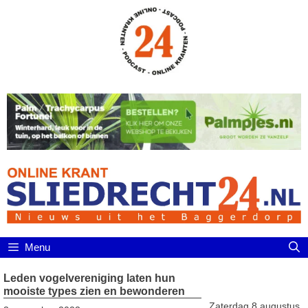
Ga
naar
de
inhoud
Menu
Leden vogelvereniging laten hun
mooiste types zien en bewonderen
Zaterdag 8 augustus