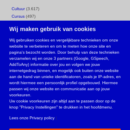
Cultuur
(3.617)
Cursus
(497)
Geboorte
(1)
Wij maken gebruik van cookies
Gemeentepagina
(104)
Ingezonden brief
(539)
Wij gebruiken cookies en vergelijkbare technieken om onze
website te verbeteren en om te meten hoe onze site en
Media
(156)
pagina's bezocht worden. Door behulp van deze technieken
Nieuws
(23.330)
verzamelen wij en onze 3 partners (Google, GSpeech,
Opinie
(374)
AddToAny) informatie over jou en volgen we jouw
Oproep
(734)
internetgedrag binnen, en mogelijk ook buiten onze website
Overlijden
(39)
aan de hand van unieke identificatoren, zoals je IP-adres, en
wordt hiermee een persoonlijk profiel opgebouwd. Hiermee
Podcast
(18)
passen wij onze website en communicatie aan op jouw
prijsvraag
(5)
voorkeuren.
Religie
(1.438)
Uw cookie voorkeuren zijn altijd aan te passen door op de
Service
(226)
knop
"Privacy Instellingen"
te drukken in het hoofdmenu.
Sport
(4.415)
Lees onze Privacy policy
|
Trouwen en feesten
(3)
Vacature
(1)