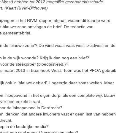
ht-West) hebben tot 2012 mogelijke gezondheidsschade
rt. (Kaart RIVM-Bilthoven)
jzingen in het RIVM-rapport afgaat, waarin dit kaartje werd
t blauwe zone ontvingen de brief. De redactie van
 de gemeentebrief.
n de ‘blauwe zone’? De wind waait vaak west- zuidwest en de
en in de wijk woonde? Krijg ik dan nog een brief?
 voor de steekproef (bloedtest-red.)?
nds maart 2013 in Baanhoek-West. Toen was het PFOA-gebruik
rlijk ook in ‘blauwe gebied’. Logeerde daar soms weken. Maar
 inloopavond in het eigen dorp, als een complete wijk blauw
ver een enkele straat.
aar de inloopavond in Dordrecht?
n ‘denken’ dat andere inwoners vast er geen last van hebben
drecht.
p in de landelijke media?
et mij nog veel meer. Verwaarlozen zeker?