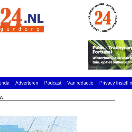
enda
Adverteren
Podcast
Van redactie
Privacy Instell
OA