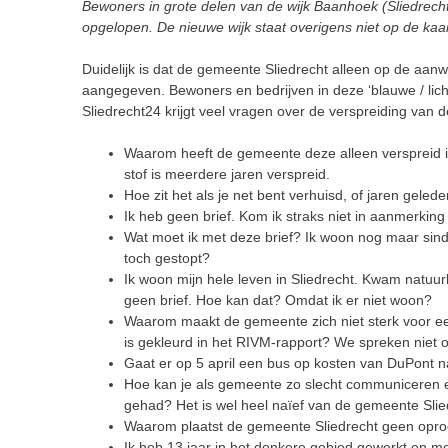
Bewoners in grote delen van de wijk Baanhoek (Sliedrec
opgelopen. De nieuwe wijk staat overigens niet op de kaa
Duidelijk is dat de gemeente Sliedrecht alleen op de aanwi
aangegeven. Bewoners en bedrijven in deze ‘blauwe / lich
Sliedrecht24 krijgt veel vragen over de verspreiding van
Waarom heeft de gemeente deze alleen verspreid i
stof is meerdere jaren verspreid.
Hoe zit het als je net bent verhuisd, of jaren geled
Ik heb geen brief. Kom ik straks niet in aanmerking
Wat moet ik met deze brief? Ik woon nog maar si
toch gestopt?
Ik woon mijn hele leven in Sliedrecht. Kwam natuu
geen brief. Hoe kan dat? Omdat ik er niet woon?
Waarom maakt de gemeente zich niet sterk voor een
is gekleurd in het RIVM-rapport? We spreken niet o
Gaat er op 5 april een bus op kosten van DuPont n
Hoe kan je als gemeente zo slecht communiceren e
gehad? Het is wel heel naïef van de gemeente Slie
Waarom plaatst de gemeente Sliedrecht geen oproe
Ik heb 13 jaar in het donkere gebied gewerkt en m