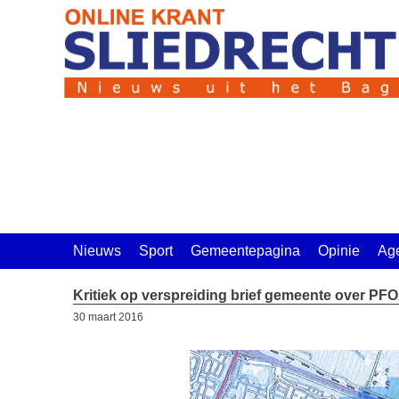
Ga
naar
de
inhoud
Nieuws
Sport
Gemeentepagina
Opinie
Ag
Kritiek op verspreiding brief gemeente over PF
30 maart 2016