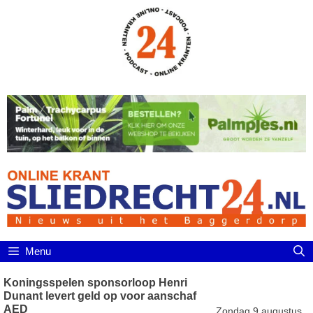
Ga
naar
de
inhoud
Menu
Koningsspelen sponsorloop Henri
Dunant levert geld op voor aanschaf
AED
Zondag 9 augustus