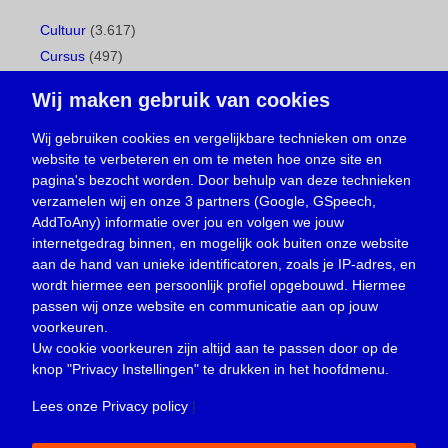
Cultuur
(3.617)
Cursus
(497)
Geboorte
(1)
Wij maken gebruik van cookies
Gemeentepagina
(104)
Ingezonden brief
(539)
Wij gebruiken cookies en vergelijkbare technieken om onze
website te verbeteren en om te meten hoe onze site en
Media
(156)
pagina's bezocht worden. Door behulp van deze technieken
Nieuws
(23.330)
verzamelen wij en onze 3 partners (Google, GSpeech,
Opinie
(374)
AddToAny) informatie over jou en volgen we jouw
Oproep
(734)
internetgedrag binnen, en mogelijk ook buiten onze website
Overlijden
(39)
aan de hand van unieke identificatoren, zoals je IP-adres, en
wordt hiermee een persoonlijk profiel opgebouwd. Hiermee
Podcast
(18)
passen wij onze website en communicatie aan op jouw
prijsvraag
(5)
voorkeuren.
Religie
(1.438)
Uw cookie voorkeuren zijn altijd aan te passen door op de
Service
(226)
knop
"Privacy Instellingen"
te drukken in het hoofdmenu.
Sport
(4.415)
Lees onze Privacy policy
|
Trouwen en feesten
(3)
Vacature
(1)