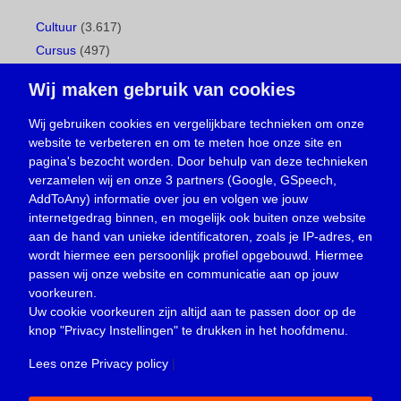
Cultuur
(3.617)
Cursus
(497)
Geboorte
(1)
Wij maken gebruik van cookies
Gemeentepagina
(104)
Ingezonden brief
(538)
Wij gebruiken cookies en vergelijkbare technieken om onze
website te verbeteren en om te meten hoe onze site en
Media
(156)
pagina's bezocht worden. Door behulp van deze technieken
Nieuws
(23.329)
verzamelen wij en onze 3 partners (Google, GSpeech,
Opinie
(373)
AddToAny) informatie over jou en volgen we jouw
Oproep
(734)
internetgedrag binnen, en mogelijk ook buiten onze website
Overlijden
(39)
aan de hand van unieke identificatoren, zoals je IP-adres, en
wordt hiermee een persoonlijk profiel opgebouwd. Hiermee
Podcast
(18)
passen wij onze website en communicatie aan op jouw
prijsvraag
(5)
voorkeuren.
Religie
(1.438)
Uw cookie voorkeuren zijn altijd aan te passen door op de
Service
(226)
knop
"Privacy Instellingen"
te drukken in het hoofdmenu.
Sport
(4.415)
Lees onze Privacy policy
|
Trouwen en feesten
(3)
Vacature
(1)