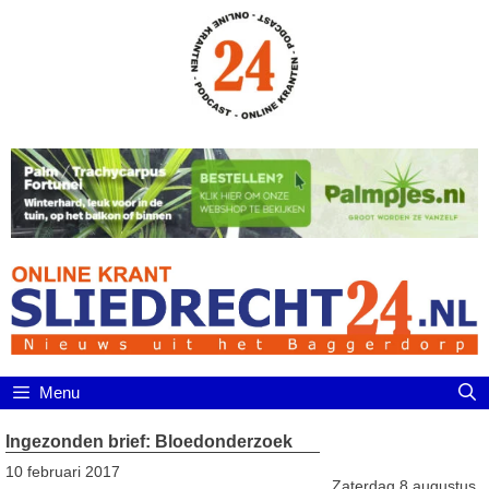
Ga
naar
de
inhoud
Menu
Ingezonden brief: Bloedonderzoek
10 februari 2017
Zaterdag 8 augustus