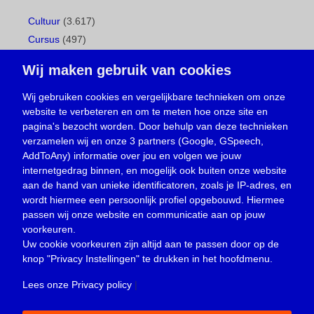
Cultuur
(3.617)
Cursus
(497)
Geboorte
(1)
Wij maken gebruik van cookies
Gemeentepagina
(104)
Ingezonden brief
(538)
Wij gebruiken cookies en vergelijkbare technieken om onze
website te verbeteren en om te meten hoe onze site en
Media
(156)
pagina's bezocht worden. Door behulp van deze technieken
Nieuws
(23.330)
verzamelen wij en onze 3 partners (Google, GSpeech,
Opinie
(373)
AddToAny) informatie over jou en volgen we jouw
Oproep
(734)
internetgedrag binnen, en mogelijk ook buiten onze website
Overlijden
(39)
aan de hand van unieke identificatoren, zoals je IP-adres, en
wordt hiermee een persoonlijk profiel opgebouwd. Hiermee
Podcast
(18)
passen wij onze website en communicatie aan op jouw
prijsvraag
(5)
voorkeuren.
Religie
(1.438)
Uw cookie voorkeuren zijn altijd aan te passen door op de
Service
(226)
knop
"Privacy Instellingen"
te drukken in het hoofdmenu.
Sport
(4.415)
Lees onze Privacy policy
|
Trouwen en feesten
(3)
Vacature
(1)