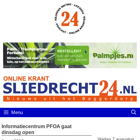
Ga
naar
de
inhoud
Menu
Informatiecentrum PFOA gaat
dinsdag open
Vrijdag 7 augustus