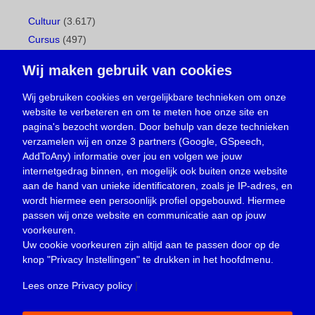
Cultuur
(3.617)
Cursus
(497)
Geboorte
(1)
Wij maken gebruik van cookies
Gemeentepagina
(104)
Ingezonden brief
(537)
Wij gebruiken cookies en vergelijkbare technieken om onze
website te verbeteren en om te meten hoe onze site en
Media
(156)
pagina's bezocht worden. Door behulp van deze technieken
Nieuws
(23.329)
verzamelen wij en onze 3 partners (Google, GSpeech,
Opinie
(373)
AddToAny) informatie over jou en volgen we jouw
Oproep
(734)
internetgedrag binnen, en mogelijk ook buiten onze website
Overlijden
(39)
aan de hand van unieke identificatoren, zoals je IP-adres, en
wordt hiermee een persoonlijk profiel opgebouwd. Hiermee
Podcast
(18)
passen wij onze website en communicatie aan op jouw
prijsvraag
(5)
voorkeuren.
Religie
(1.438)
Uw cookie voorkeuren zijn altijd aan te passen door op de
Service
(226)
knop
"Privacy Instellingen"
te drukken in het hoofdmenu.
Sport
(4.415)
Lees onze Privacy policy
|
Trouwen en feesten
(3)
Vacature
(1)