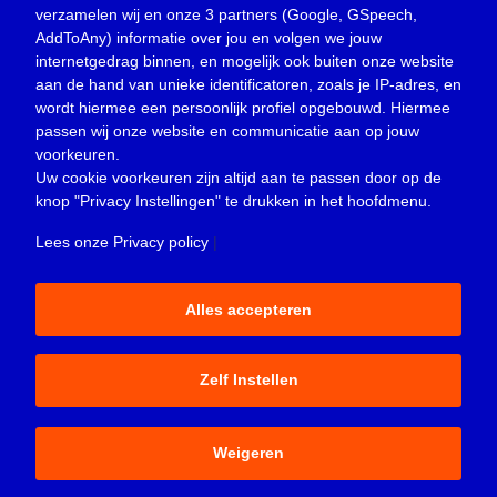
Sliedrecht moeten en kunnen fietsen. Om dit
verzamelen wij en onze 3 partners (Google, GSpeech,
mogelijk te maken kijkt de gemeente op dit
AddToAny) informatie over jou en volgen we jouw
moment naar wat ervoor nodig is. Denk aan
internetgedrag binnen, en mogelijk ook buiten onze website
de aanleg van vrij liggende fietspaden op dit
aan de hand van unieke identificatoren, zoals je IP-adres, en
deel Deltalaan. Het ontwerp moet daar nog
wordt hiermee een persoonlijk profiel opgebouwd. Hiermee
voor worden opgesteld. Vanwege deze
passen wij onze website en communicatie aan op jouw
toekomstplannen is er nu voor gekozen om
voorkeuren.
de fietsstroken op de Deltalaan, tussen de
Uw cookie voorkeuren zijn altijd aan te passen door op de
Maaslaan en Stationsweg, niet in rood maar
knop
"Privacy Instellingen"
te drukken in het hoofdmenu.
in zwart asfalt uit te voeren.
Lees onze Privacy policy
|
Wij hopen op uw begrip en medewerking.
Alles accepteren
START PILOT OM OUDEREN
ZELFREDZAMER TE MAKEN
De Sociale Dienst Drechtsteden is op 1
Zelf Instellen
april 2024 vanuit de Wet
maatschappelijke ondersteuning (Wmo)
met de pilot ‘herstelgerichte
Weigeren
ondersteuning’ gestart. De pilot is erop
gericht om inwoners in de gemeenten