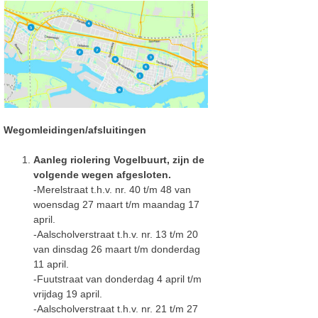
Wegomleidingen/afsluitingen
Aanleg riolering Vogelbuurt, zijn de
volgende wegen afgesloten.
-Merelstraat t.h.v. nr. 40 t/m 48 van
woensdag 27 maart t/m maandag 17
april.
-Aalscholverstraat t.h.v. nr. 13 t/m 20
van dinsdag 26 maart t/m donderdag
11 april.
-Fuutstraat van donderdag 4 april t/m
vrijdag 19 april.
-Aalscholverstraat t.h.v. nr. 21 t/m 27