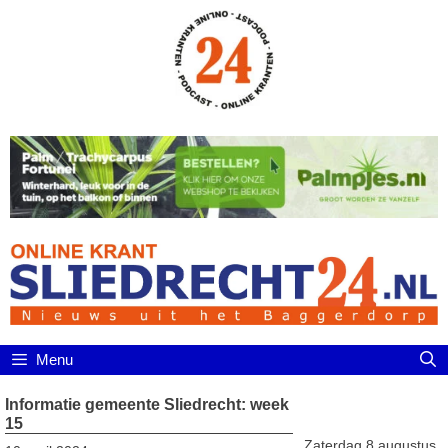
Ga
naar
de
inhoud
Menu
Informatie gemeente Sliedrecht: week
15
Zaterdag 8 augustus