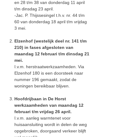
en 28 t/m 38 van donderdag 11 april
t/m dinsdag 23 april.
-Jac. P. Thijssesingel t.h.v. nr. 44 t/m
60 van donderdag 18 april t/m vrijdag
3 mei.
Elzenhof (westelijk deel nr. 141 t/m
210) in fases afgesloten van
maandag 12 februari t/m dinsdag 21
mei.
I.v.m. herstraatwerkzaamheden. Via
Elzenhof 180 is een doorsteek naar
nummer 196 gemaakt, zodat de
woningen bereikbaar blijven.
Hoofdrijbaan in De Horst
werkzaamheden van maandag 12
februari t/m vrijdag 26 april.
I.v.m. aanleg warmtenet voor
huisaansluiting wordt in delen de weg
opgebroken, doorgaand verkeer blijft