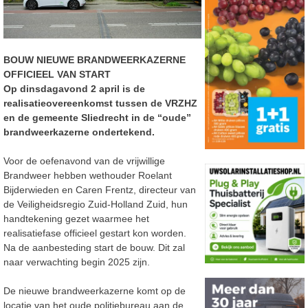
BOUW NIEUWE BRANDWEERKAZERNE
OFFICIEEL VAN START
Op dinsdagavond 2 april is de
realisatieovereenkomst tussen de VRZHZ
en de gemeente Sliedrecht in de “oude”
brandweerkazerne ondertekend.
Voor de oefenavond van de vrijwillige
Brandweer hebben wethouder Roelant
Bijderwieden en Caren Frentz, directeur van
de Veiligheidsregio Zuid-Holland Zuid, hun
handtekening gezet waarmee het
realisatiefase officieel gestart kon worden.
Na de aanbesteding start de bouw. Dit zal
naar verwachting begin 2025 zijn.
De nieuwe brandweerkazerne komt op de
locatie van het oude politiebureau aan de