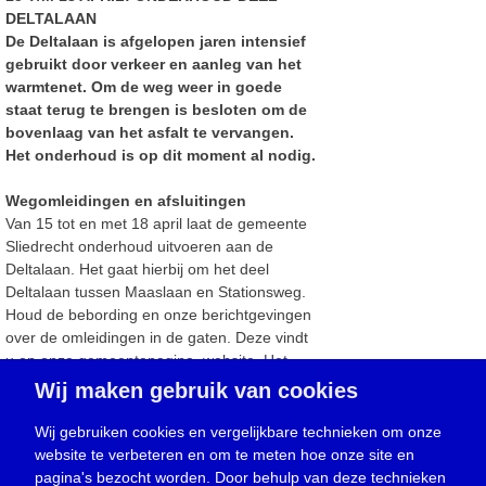
DELTALAAN
De Deltalaan is afgelopen jaren intensief
gebruikt door verkeer en aanleg van het
warmtenet. Om de weg weer in goede
staat terug te brengen is besloten om de
bovenlaag van het asfalt te vervangen.
Het onderhoud is op dit moment al nodig.
Wegomleidingen en afsluitingen
Van 15 tot en met 18 april laat de gemeente
Sliedrecht onderhoud uitvoeren aan de
Deltalaan. Het gaat hierbij om het deel
Deltalaan tussen Maaslaan en Stationsweg.
Houd de bebording en onze berichtgevingen
over de omleidingen in de gaten. Deze vindt
u op onze gemeentepagina, website, Het
Kompas en Sliedrecht24. Of kijk op
Wij maken gebruik van cookies
www.sliedrecht.nl/buitenbezig
.
Wij gebruiken cookies en vergelijkbare technieken om onze
Veilige fietspaden
website te verbeteren en om te meten hoe onze site en
De gemeente vindt dat fietsers veilig door
pagina's bezocht worden. Door behulp van deze technieken