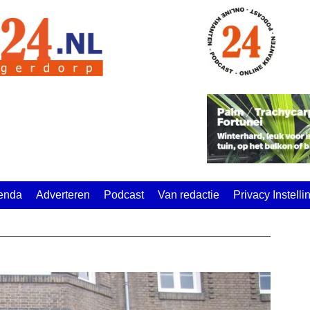
enda
Adverteren
Podcast
Van redactie
Privacy Instell