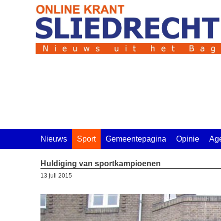
Ga
naar
de
inhoud
Nieuws
Sport
Gemeentepagina
Opinie
Ag
Huldiging van sportkampioenen
13 juli 2015