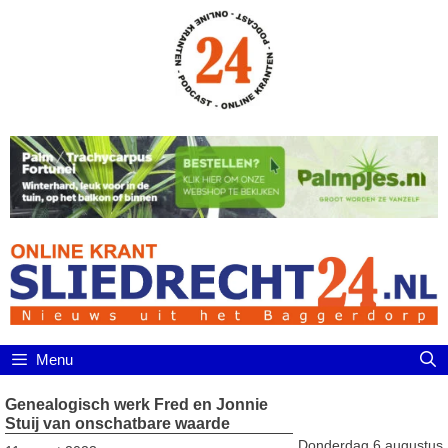
Ga
naar
de
inhoud
Menu
Genealogisch werk Fred en Jonnie
Stuij van onschatbare waarde
Donderdag 6 augustus