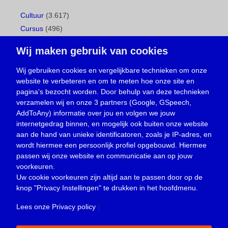
Cultuur
(3.617)
Cursus
(496)
Geboorte
(1)
Wij maken gebruik van cookies
Gemeentepagina
(104)
Ingezonden brief
(537)
Wij gebruiken cookies en vergelijkbare technieken om onze
website te verbeteren en om te meten hoe onze site en
Media
(156)
pagina's bezocht worden. Door behulp van deze technieken
Nieuws
(23.329)
verzamelen wij en onze 3 partners (Google, GSpeech,
Opinie
(373)
AddToAny) informatie over jou en volgen we jouw
Oproep
(734)
internetgedrag binnen, en mogelijk ook buiten onze website
Overlijden
(39)
aan de hand van unieke identificatoren, zoals je IP-adres, en
wordt hiermee een persoonlijk profiel opgebouwd. Hiermee
Podcast
(18)
passen wij onze website en communicatie aan op jouw
prijsvraag
(5)
voorkeuren.
Religie
(1.438)
Uw cookie voorkeuren zijn altijd aan te passen door op de
Service
(226)
knop
"Privacy Instellingen"
te drukken in het hoofdmenu.
Sport
(4.414)
Lees onze Privacy policy
|
Trouwen en feesten
(3)
Vacature
(1)