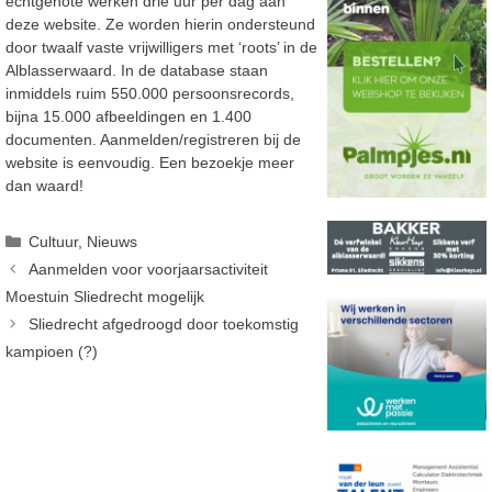
echtgenote werken drie uur per dag aan
deze website. Ze worden hierin ondersteund
door twaalf vaste vrijwilligers met ‘roots’ in de
Alblasserwaard. In de database staan
inmiddels ruim 550.000 persoonsrecords,
bijna 15.000 afbeeldingen en 1.400
documenten. Aanmelden/registreren bij de
website is eenvoudig. Een bezoekje meer
dan waard!
Categorieën
Cultuur
,
Nieuws
Aanmelden voor voorjaarsactiviteit
Moestuin Sliedrecht mogelijk
Sliedrecht afgedroogd door toekomstig
kampioen (?)