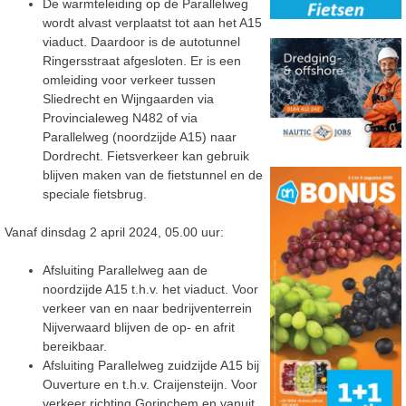
De warmteleiding op de Parallelweg
wordt alvast verplaatst tot aan het A15
viaduct. Daardoor is de autotunnel
Ringersstraat afgesloten. Er is een
omleiding voor verkeer tussen
Sliedrecht en Wijngaarden via
Provincialeweg N482 of via
Parallelweg (noordzijde A15) naar
Dordrecht. Fietsverkeer kan gebruik
blijven maken van de fietstunnel en de
speciale fietsbrug.
Vanaf dinsdag 2 april 2024, 05.00 uur:
Afsluiting Parallelweg aan de
noordzijde A15 t.h.v. het viaduct. Voor
verkeer van en naar bedrijventerrein
Nijverwaard blijven de op- en afrit
bereikbaar.
Afsluiting Parallelweg zuidzijde A15 bij
Ouverture en t.h.v. Craijensteijn. Voor
verkeer richting Gorinchem en vanuit