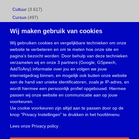
Cultuur
(3.617)
Cursus
(497)
Geboorte
(1)
Wij maken gebruik van cookies
Gemeentepagina
(104)
Ingezonden brief
(538)
Wij gebruiken cookies en vergelijkbare technieken om onze
website te verbeteren en om te meten hoe onze site en
Media
(156)
pagina's bezocht worden. Door behulp van deze technieken
Nieuws
(23.329)
verzamelen wij en onze 3 partners (Google, GSpeech,
Opinie
(373)
AddToAny) informatie over jou en volgen we jouw
Oproep
(734)
internetgedrag binnen, en mogelijk ook buiten onze website
Overlijden
(39)
aan de hand van unieke identificatoren, zoals je IP-adres, en
wordt hiermee een persoonlijk profiel opgebouwd. Hiermee
Podcast
(18)
passen wij onze website en communicatie aan op jouw
prijsvraag
(5)
voorkeuren.
Religie
(1.438)
Uw cookie voorkeuren zijn altijd aan te passen door op de
Service
(226)
knop
"Privacy Instellingen"
te drukken in het hoofdmenu.
Sport
(4.415)
Lees onze Privacy policy
|
Trouwen en feesten
(3)
Vacature
(1)