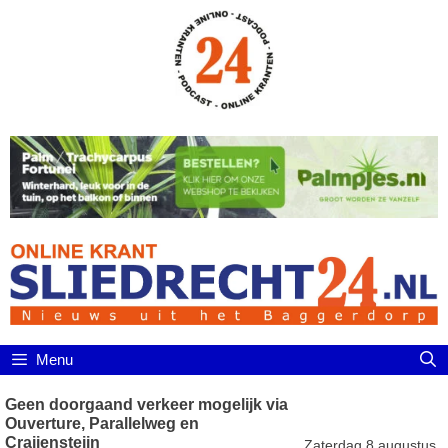
Ga
naar
de
inhoud
Menu
Geen doorgaand verkeer mogelijk via
Ouverture, Parallelweg en
Craijensteijn
Zaterdag 8 augustus