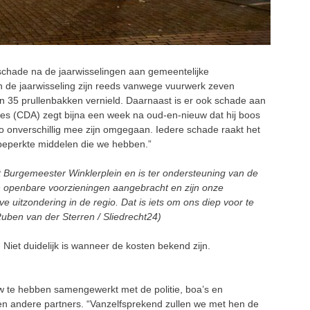
chade na de jaarwisselingen aan gemeentelijke
 de jaarwisseling zijn reeds vanwege vuurwerk zeven
n 35 prullenbakken vernield. Daarnaast is er ook schade aan
es (CDA) zegt bijna een week na oud-en-nieuw dat hij boos
r zo onverschillig mee zijn omgegaan. Iedere schade raakt het
beperkte middelen die we hebben.”
 Burgemeester Winklerplein en is ter ondersteuning van de
aan openbare voorzieningen aangebracht en zijn onze
e uitzondering in de regio. Dat is iets om ons diep voor te
Ruben van der Sterren / Sliedrecht24)
d. Niet duidelijk is wanneer de kosten bekend zijn.
uw te hebben samengewerkt met de politie, boa’s en
n andere partners. “Vanzelfsprekend zullen we met hen de