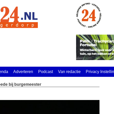
enda
Adverteren
Podcast
Van redactie
Privacy Instell
oede bij burgemeester