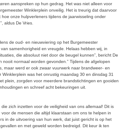
ngeren aanspreken op hun gedrag. Het was niet alleen voor
gemeester Winklerplein onveilig. Het is treurig dat daarvoor
 hoe onze hulpverleners tijdens de jaarwisseling onder
, aldus De Vries.
dens de oud- en nieuwviering op het Burgemeester
nt van samenhorigheid en vreugde. Helaas hebben wij, in
ituaties, die absoluut niet door de beugel kunnen”, bericht De
an nooit normaal worden gevonden.” Tijdens de afgelopen
aats, maar werd er ook zwaar vuurwerk naar brandweer- en
r Winklerplein was het onrustig maandag 30 en dinsdag 31
t plein, zorgden voor meerdere brandstichtingen en gooiden
anhoudingen en schreef acht bekeuringen uit.
e zich inzetten voor de veiligheid van ons allemaal! Dit is
 voor de mensen die altijd klaarstaan om ons te helpen in
 in de uitvoering van hun werk, dat juist gericht is op het
evallen en met geweld worden bedreigd. Dit keur ik ten