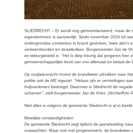
SLIEDRECHT – Er wordt nog geïnventariseerd, maar de s
eigendommen is aanzienlijk. Sinds november 2024 tot aan
ondergrondse containers in brand gestoken, twee abri’s e
verkeersborden en straatkolken. Burgemeester Jan de Vri
en teleurgesteld is: “Het is diep treurig dat jongeren hie
gemeenschappelijke bezit van ons allemaal en belast de 
Op oudjaarsnacht moest de brandweer uitrukken naar het
politie ook de ME ingezet. “Helaas zijn er vernielingen 
hulpverleners bedreigd. Daarmee is Sliedrecht de negatiev
schamen”, stelt burgemeester Jan de Vries. (Archieffoto 
Niet alles is volgens de gemeente Sliedrecht is al in beel
Moeilijke omstandigheden
De gemeente Sliedrecht zegt tijdens de jaarwisseling na
suswachten. Maar ook met jongerenwerk, de brandweer e