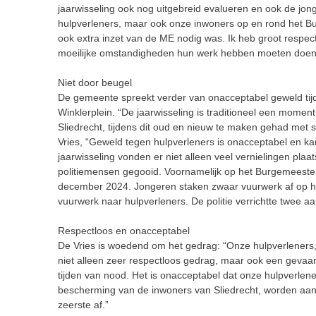
jaarwisseling ook nog uitgebreid evalueren en ook de jo
hulpverleners, maar ook onze inwoners op en rond het Bur
ook extra inzet van de ME nodig was. Ik heb groot respect
moeilijke omstandigheden hun werk hebben moeten doen”
Niet door beugel
De gemeente spreekt verder van onacceptabel geweld tij
Winklerplein. “De jaarwisseling is traditioneel een mome
Sliedrecht, tijdens dit oud en nieuw te maken gehad met s
Vries, “Geweld tegen hulpverleners is onacceptabel en k
jaarwisseling vonden er niet alleen veel vernielingen pl
politiemensen gegooid. Voornamelijk op het Burgemeeste
december 2024. Jongeren staken zwaar vuurwerk af op he
vuurwerk naar hulpverleners. De politie verrichtte twee a
Respectloos en onacceptabel
De Vries is woedend om het gedrag: “Onze hulpverleners, di
niet alleen zeer respectloos gedrag, maar ook een gevaar
tijden van nood. Het is onacceptabel dat onze hulpverleners
bescherming van de inwoners van Sliedrecht, worden aang
zeerste af.”