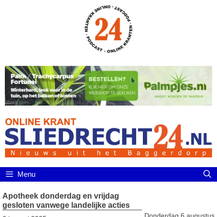
Ga
naar
de
inhoud
Menu
Apotheek donderdag en vrijdag
gesloten vanwege landelijke acties
Donderdag 6 augustus