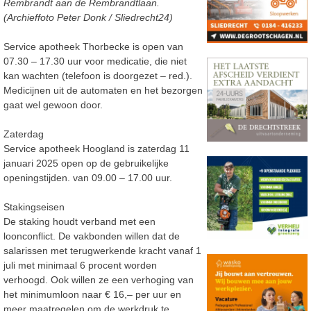
Rembrandt aan de Rembrandtlaan.
(Archieffoto Peter Donk / Sliedrecht24)
Service apotheek Thorbecke is open van
07.30 – 17.30 uur voor medicatie, die niet
kan wachten (telefoon is doorgezet – red.).
Medicijnen uit de automaten en het bezorgen
gaat wel gewoon door.
Zaterdag
Service apotheek Hoogland is zaterdag 11
januari 2025 open op de gebruikelijke
openingstijden. van 09.00 – 17.00 uur.
Stakingseisen
De staking houdt verband met een
loonconflict. De vakbonden willen dat de
salarissen met terugwerkende kracht vanaf 1
juli met minimaal 6 procent worden
verhoogd. Ook willen ze een verhoging van
het minimumloon naar € 16,– per uur en
meer maatregelen om de werkdruk te