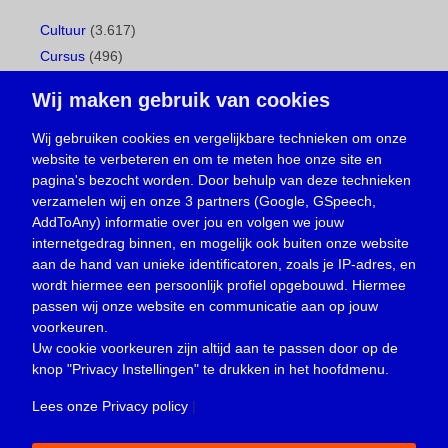
Cultuur
(3.617)
Cursus
(496)
Geboorte
(1)
Wij maken gebruik van cookies
Gemeentepagina
(104)
Ingezonden brief
(537)
Wij gebruiken cookies en vergelijkbare technieken om onze
website te verbeteren en om te meten hoe onze site en
Media
(156)
pagina's bezocht worden. Door behulp van deze technieken
Nieuws
(23.329)
verzamelen wij en onze 3 partners (Google, GSpeech,
Opinie
(373)
AddToAny) informatie over jou en volgen we jouw
Oproep
(734)
internetgedrag binnen, en mogelijk ook buiten onze website
Overlijden
(39)
aan de hand van unieke identificatoren, zoals je IP-adres, en
wordt hiermee een persoonlijk profiel opgebouwd. Hiermee
Podcast
(18)
passen wij onze website en communicatie aan op jouw
prijsvraag
(5)
voorkeuren.
Religie
(1.438)
Uw cookie voorkeuren zijn altijd aan te passen door op de
Service
(226)
knop
"Privacy Instellingen"
te drukken in het hoofdmenu.
Sport
(4.414)
Lees onze Privacy policy
|
Trouwen en feesten
(3)
Vacature
(1)