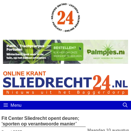
Ga
naar
de
inhoud
Menu
Fit Center Sliedrecht opent deuren;
‘sporten op verantwoorde manier’
Maandag 10 augustus