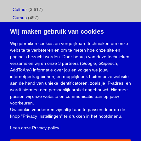
Cultuur
(3.617)
Cursus
(497)
Geboorte
(1)
Wij maken gebruik van cookies
Gemeentepagina
(104)
Ingezonden brief
(539)
Wij gebruiken cookies en vergelijkbare technieken om onze
website te verbeteren en om te meten hoe onze site en
Media
(156)
pagina's bezocht worden. Door behulp van deze technieken
Nieuws
(23.330)
verzamelen wij en onze 3 partners (Google, GSpeech,
Opinie
(374)
AddToAny) informatie over jou en volgen we jouw
Oproep
(734)
internetgedrag binnen, en mogelijk ook buiten onze website
Overlijden
(39)
aan de hand van unieke identificatoren, zoals je IP-adres, en
wordt hiermee een persoonlijk profiel opgebouwd. Hiermee
Podcast
(18)
passen wij onze website en communicatie aan op jouw
prijsvraag
(5)
voorkeuren.
Religie
(1.438)
Uw cookie voorkeuren zijn altijd aan te passen door op de
Service
(226)
knop
"Privacy Instellingen"
te drukken in het hoofdmenu.
Sport
(4.416)
Lees onze Privacy policy
|
Trouwen en feesten
(3)
Vacature
(1)