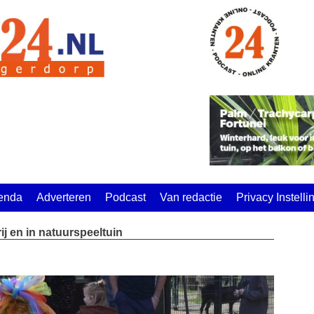
enda
Adverteren
Podcast
Van redactie
Privacy Instell
 en in natuurspeeltuin