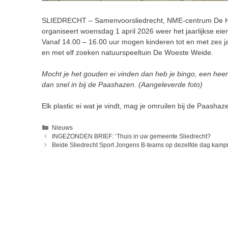
SLIEDRECHT –
Samenvoorsliedrecht, NME-centrum De Ho
organiseert woensdag 1 april 2026 weer het jaarlijkse eiere
Vanaf 14.00 – 16.00 uur mogen kinderen tot en met zes j
en met elf zoeken natuurspeeltuin De Woeste Weide.
Mocht je het gouden ei vinden dan heb je bingo, een heerl
dan snel in bij de Paashazen. (Aangeleverde foto)
Elk plastic ei wat je vindt, mag je omruilen bij de Paasha
Categorieën
Nieuws
INGEZONDEN BRIEF: ‘Thuis in uw gemeente Sliedrecht?
Beide Sliedrecht Sport Jongens B-teams op dezelfde dag kamp