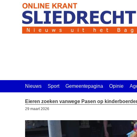
Ga
naar
de
inhoud
Nieuws
Sport
Gemeentepagina
Opinie
Ag
Eieren zoeken vanwege Pasen op kinderboerderij
29 maart 2026