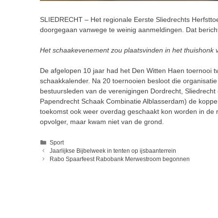
SLIEDRECHT – Het regionale Eerste Sliedrechts Herfstt
doorgegaan vanwege te weinig aanmeldingen. Dat bericht
Het schaakevenement zou plaatsvinden in het thuishonk 
De afgelopen 10 jaar had het Den Witten Haen toernooi tw
schaakkalender. Na 20 toernooien besloot die organisatie
bestuursleden van de verenigingen Dordrecht, Sliedrech
Papendrecht Schaak Combinatie Alblasserdam) de koppen b
toekomst ook weer overdag geschaakt kon worden in de r
opvolger, maar kwam niet van de grond.
Categorieën
Sport
Jaarlijkse Bijbelweek in tenten op ijsbaanterrein
Rabo Spaarfeest Rabobank Merwestroom begonnen