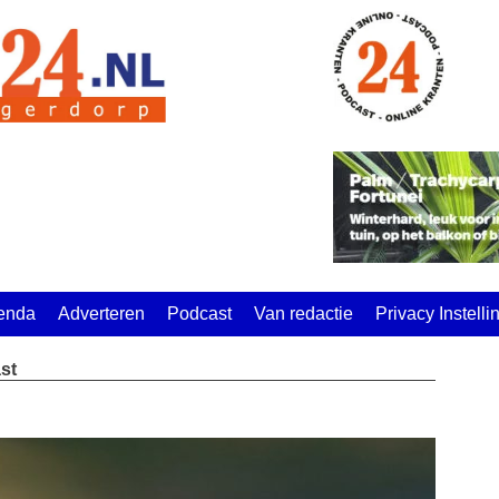
enda
Adverteren
Podcast
Van redactie
Privacy Instell
st