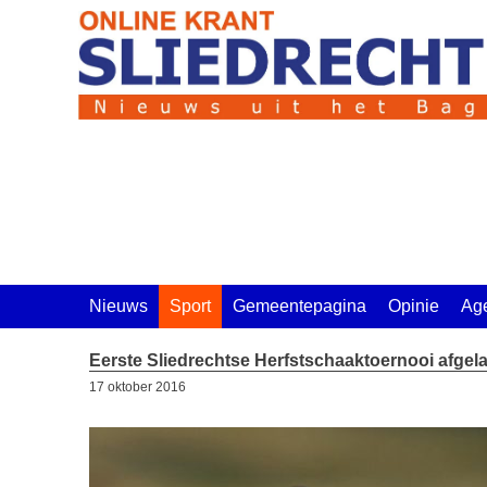
Ga
naar
de
inhoud
Nieuws
Sport
Gemeentepagina
Opinie
Ag
Eerste Sliedrechtse Herfstschaaktoernooi afgela
17 oktober 2016