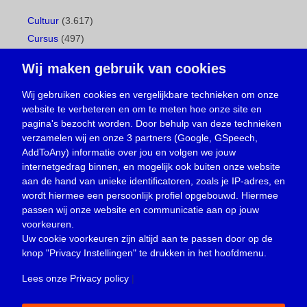
Cultuur
(3.617)
Cursus
(497)
Geboorte
(1)
Wij maken gebruik van cookies
Gemeentepagina
(104)
Ingezonden brief
(539)
Wij gebruiken cookies en vergelijkbare technieken om onze
website te verbeteren en om te meten hoe onze site en
Media
(156)
pagina's bezocht worden. Door behulp van deze technieken
Nieuws
(23.330)
verzamelen wij en onze 3 partners (Google, GSpeech,
Opinie
(374)
AddToAny) informatie over jou en volgen we jouw
Oproep
(734)
internetgedrag binnen, en mogelijk ook buiten onze website
Overlijden
(39)
aan de hand van unieke identificatoren, zoals je IP-adres, en
wordt hiermee een persoonlijk profiel opgebouwd. Hiermee
Podcast
(18)
passen wij onze website en communicatie aan op jouw
prijsvraag
(5)
voorkeuren.
Religie
(1.438)
Uw cookie voorkeuren zijn altijd aan te passen door op de
Service
(226)
knop
"Privacy Instellingen"
te drukken in het hoofdmenu.
Sport
(4.415)
Lees onze Privacy policy
|
Trouwen en feesten
(3)
Vacature
(1)