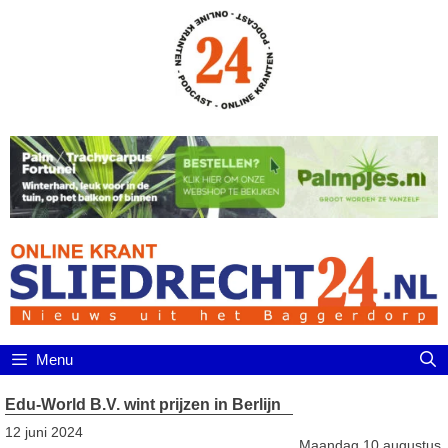
Ga
naar
de
inhoud
Menu
Edu-World B.V. wint prijzen in Berlijn
12 juni 2024
Maandag 10 augustus