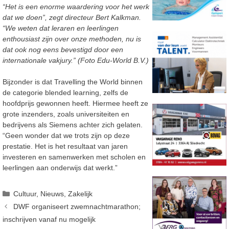
“Het is een enorme waardering voor het werk
dat we doen”, zegt directeur Bert Kalkman.
“We weten dat leraren en leerlingen
enthousiast zijn over onze methoden, nu is
dat ook nog eens bevestigd door een
internationale vakjury.” (Foto Edu-World B.V.)
Bijzonder is dat Travelling the World binnen
de categorie blended learning, zelfs de
hoofdprijs gewonnen heeft. Hiermee heeft ze
grote inzenders, zoals universiteiten en
bedrijvens als Siemens achter zich gelaten.
“Geen wonder dat we trots zijn op deze
prestatie. Het is het resultaat van jaren
investeren en samenwerken met scholen en
leerlingen aan onderwijs dat werkt.”
Categorieën
Cultuur
,
Nieuws
,
Zakelijk
DWF organiseert zwemnachtmarathon;
inschrijven vanaf nu mogelijk