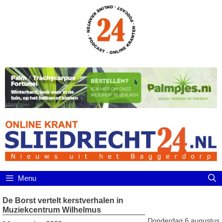
Ga
naar
de
inhoud
Menu
De Borst vertelt kerstverhalen in
Muziekcentrum Wilhelmus
Donderdag 6 augustus