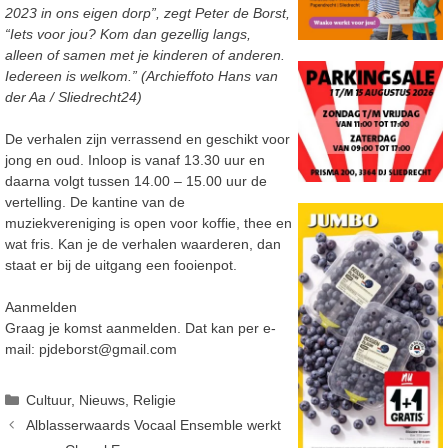
2023 in ons eigen dorp”, zegt Peter de Borst,
“Iets voor jou? Kom dan gezellig langs,
alleen of samen met je kinderen of anderen.
Iedereen is welkom.” (Archieffoto Hans van
der Aa / Sliedrecht24)
De verhalen zijn verrassend en geschikt voor
jong en oud. Inloop is vanaf 13.30 uur en
daarna volgt tussen 14.00 – 15.00 uur de
vertelling. De kantine van de
muziekvereniging is open voor koffie, thee en
wat fris. Kan je de verhalen waarderen, dan
staat er bij de uitgang een fooienpot.
Aanmelden
Graag je komst aanmelden. Dat kan per e-
mail: pjdeborst@gmail.com
Categorieën
Cultuur
,
Nieuws
,
Religie
Alblasserwaards Vocaal Ensemble werkt