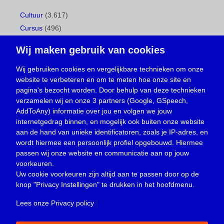
Cultuur
(3.617)
Cursus
(496)
Geboorte
(1)
Wij maken gebruik van cookies
Gemeentepagina
(104)
Ingezonden brief
(537)
Wij gebruiken cookies en vergelijkbare technieken om onze
website te verbeteren en om te meten hoe onze site en
Media
(156)
pagina's bezocht worden. Door behulp van deze technieken
Nieuws
(23.329)
verzamelen wij en onze 3 partners (Google, GSpeech,
Opinie
(373)
AddToAny) informatie over jou en volgen we jouw
Oproep
(734)
internetgedrag binnen, en mogelijk ook buiten onze website
Overlijden
(39)
aan de hand van unieke identificatoren, zoals je IP-adres, en
wordt hiermee een persoonlijk profiel opgebouwd. Hiermee
Podcast
(18)
passen wij onze website en communicatie aan op jouw
prijsvraag
(5)
voorkeuren.
Religie
(1.438)
Uw cookie voorkeuren zijn altijd aan te passen door op de
Service
(226)
knop
"Privacy Instellingen"
te drukken in het hoofdmenu.
Sport
(4.414)
Lees onze Privacy policy
|
Trouwen en feesten
(3)
Vacature
(1)