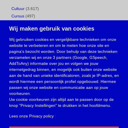
Cultuur
(3.617)
Cursus
(497)
Geboorte
(1)
Wij maken gebruik van cookies
Gemeentepagina
(104)
Ingezonden brief
(538)
Wij gebruiken cookies en vergelijkbare technieken om onze
website te verbeteren en om te meten hoe onze site en
Media
(156)
pagina's bezocht worden. Door behulp van deze technieken
Nieuws
(23.330)
verzamelen wij en onze 3 partners (Google, GSpeech,
Opinie
(373)
AddToAny) informatie over jou en volgen we jouw
Oproep
(734)
internetgedrag binnen, en mogelijk ook buiten onze website
Overlijden
(39)
aan de hand van unieke identificatoren, zoals je IP-adres, en
wordt hiermee een persoonlijk profiel opgebouwd. Hiermee
Podcast
(18)
passen wij onze website en communicatie aan op jouw
prijsvraag
(5)
voorkeuren.
Religie
(1.438)
Uw cookie voorkeuren zijn altijd aan te passen door op de
Service
(226)
knop
"Privacy Instellingen"
te drukken in het hoofdmenu.
Sport
(4.415)
Lees onze Privacy policy
|
Trouwen en feesten
(3)
Vacature
(1)