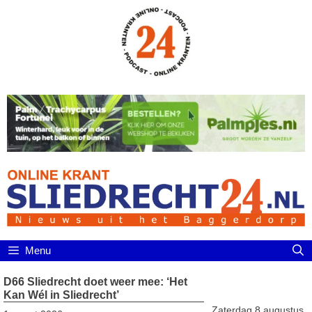
Ga
naar
de
inhoud
Menu
D66 Sliedrecht doet weer mee: ‘Het
Kan Wél in Sliedrecht’
Zaterdag 8 augustus