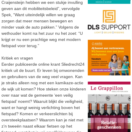
Craijensteijn hebben we een stukje invulling
geven aan dit mobiliteitsbeleid”, vervolgde
Spek, “Want uiteindelijk willen we graag
zorgen dat meer mensen bewegen en
minder vaak de auto pakken.” Volgens de
wethouder komt na het zuur nu het zoet: “U
krijgt er nu een prachtige weg met modern
fietspad voor terug.”
Kritiek en vragen
Eerder publiceerde online krant Sliedrecht24
kritiek uit de buurt. Er leven bij omwonenden
en gebruikers van de weg veel vragen. Kan
je straks alleen nog met een kamikaze-actie
de wijk uit komen? Hoe steken onze kinderen
over naar wat de gemeente ‘een veilig
fietspad’ noemt? Waaruit blijkt die veiligheid,
want er hangt weinig verlichting boven het
fietspad? Komen er verkeerslichten bij
oversteekplaatsen? Waarom kan je niet met
z’n tweeën naast elkaar fietsen op het