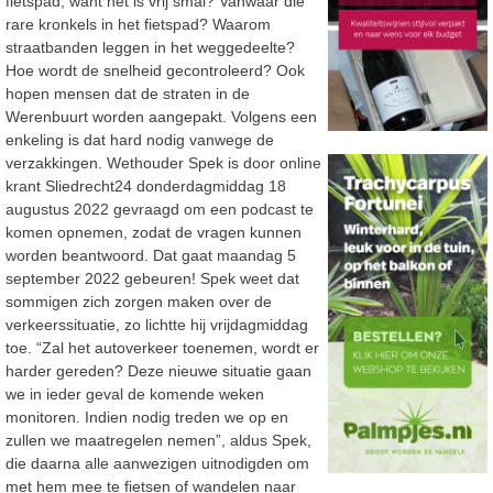
fietspad, want het is vrij smal? Vanwaar die
rare kronkels in het fietspad? Waarom
straatbanden leggen in het weggedeelte?
Hoe wordt de snelheid gecontroleerd? Ook
hopen mensen dat de straten in de
Werenbuurt worden aangepakt. Volgens een
enkeling is dat hard nodig vanwege de
verzakkingen. Wethouder Spek is door online
krant Sliedrecht24 donderdagmiddag 18
augustus 2022 gevraagd om een podcast te
komen opnemen, zodat de vragen kunnen
worden beantwoord. Dat gaat maandag 5
september 2022 gebeuren! Spek weet dat
sommigen zich zorgen maken over de
verkeerssituatie, zo lichtte hij vrijdagmiddag
toe. “Zal het autoverkeer toenemen, wordt er
harder gereden? Deze nieuwe situatie gaan
we in ieder geval de komende weken
monitoren. Indien nodig treden we op en
zullen we maatregelen nemen”, aldus Spek,
die daarna alle aanwezigen uitnodigden om
met hem mee te fietsen of wandelen naar