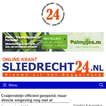
Ga
naar
de
inhoud
Menu
Craijensteijn officieel geopend, maar
directe omgeving nog niet af
Zondag 9 augustus