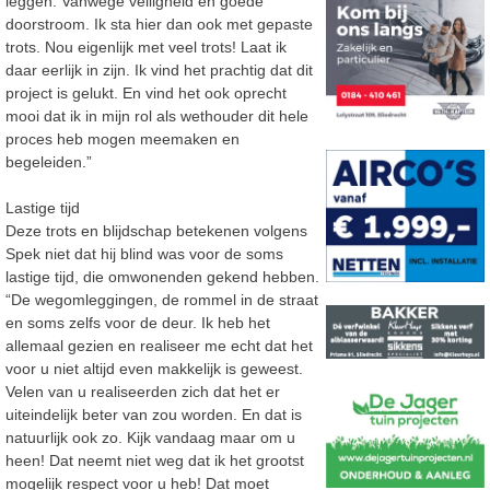
leggen. Vanwege veiligheid en goede
doorstroom. Ik sta hier dan ook met gepaste
trots. Nou eigenlijk met veel trots! Laat ik
daar eerlijk in zijn. Ik vind het prachtig dat dit
project is gelukt. En vind het ook oprecht
mooi dat ik in mijn rol als wethouder dit hele
proces heb mogen meemaken en
begeleiden.”
Lastige tijd
Deze trots en blijdschap betekenen volgens
Spek niet dat hij blind was voor de soms
lastige tijd, die omwonenden gekend hebben.
“De wegomleggingen, de rommel in de straat
en soms zelfs voor de deur. Ik heb het
allemaal gezien en realiseer me echt dat het
voor u niet altijd even makkelijk is geweest.
Velen van u realiseerden zich dat het er
uiteindelijk beter van zou worden. En dat is
natuurlijk ook zo. Kijk vandaag maar om u
heen! Dat neemt niet weg dat ik het grootst
mogelijk respect voor u heb! Dat moet