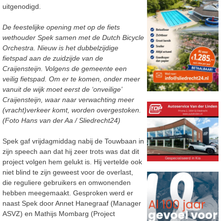
uitgenodigd.
De feestelijke opening met op de fiets
wethouder Spek samen met de Dutch Bicycle
Orchestra. Nieuw is het dubbelzijdige
fietspad aan de zuidzijde van de
Craijensteijn. Volgens de gemeente een
veilig fietspad. Om er te komen, onder meer
vanuit de wijk moet eerst de ‘onveilige’
Craijensteijn, waar naar verwachting meer
(vracht)verkeer komt, worden overgestoken.
(Foto Hans van der Aa / Sliedrecht24)
Spek gaf vrijdagmiddag nabij de Touwbaan in
zijn speech aan dat hij zeer trots was dat dit
project volgen hem gelukt is. Hij vertelde ook
niet blind te zijn geweest voor de overlast,
die reguliere gebruikers en omwonenden
hebben meegemaakt. Gesproken werd er
naast Spek door Annet Hanegraaf (Manager
ASVZ) en Mathijs Mombarg (Project