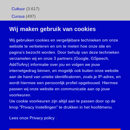
Cultuur
(3.617)
Cursus
(497)
Geboorte
(1)
Wij maken gebruik van cookies
Gemeentepagina
(104)
Ingezonden brief
(539)
Wij gebruiken cookies en vergelijkbare technieken om onze
website te verbeteren en om te meten hoe onze site en
Media
(156)
pagina's bezocht worden. Door behulp van deze technieken
Nieuws
(23.330)
verzamelen wij en onze 3 partners (Google, GSpeech,
Opinie
(374)
AddToAny) informatie over jou en volgen we jouw
Oproep
(734)
internetgedrag binnen, en mogelijk ook buiten onze website
Overlijden
(39)
aan de hand van unieke identificatoren, zoals je IP-adres, en
wordt hiermee een persoonlijk profiel opgebouwd. Hiermee
Podcast
(18)
passen wij onze website en communicatie aan op jouw
prijsvraag
(5)
voorkeuren.
Religie
(1.438)
Uw cookie voorkeuren zijn altijd aan te passen door op de
Service
(226)
knop
"Privacy Instellingen"
te drukken in het hoofdmenu.
Sport
(4.415)
Lees onze Privacy policy
|
Trouwen en feesten
(3)
Vacature
(1)