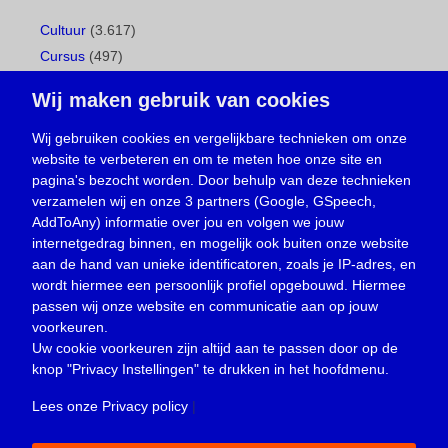
Cultuur
(3.617)
Cursus
(497)
Geboorte
(1)
Wij maken gebruik van cookies
Gemeentepagina
(104)
Ingezonden brief
(537)
Wij gebruiken cookies en vergelijkbare technieken om onze
website te verbeteren en om te meten hoe onze site en
Media
(156)
pagina's bezocht worden. Door behulp van deze technieken
Nieuws
(23.329)
verzamelen wij en onze 3 partners (Google, GSpeech,
Opinie
(373)
AddToAny) informatie over jou en volgen we jouw
Oproep
(734)
internetgedrag binnen, en mogelijk ook buiten onze website
Overlijden
(39)
aan de hand van unieke identificatoren, zoals je IP-adres, en
wordt hiermee een persoonlijk profiel opgebouwd. Hiermee
Podcast
(18)
passen wij onze website en communicatie aan op jouw
prijsvraag
(5)
voorkeuren.
Religie
(1.438)
Uw cookie voorkeuren zijn altijd aan te passen door op de
Service
(226)
knop
"Privacy Instellingen"
te drukken in het hoofdmenu.
Sport
(4.415)
Lees onze Privacy policy
|
Trouwen en feesten
(3)
Vacature
(1)