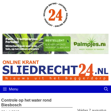
Ga
naar
de
inhoud
Menu
Controle op het water rond
Biesbosch
Vrijdag 7 augustus