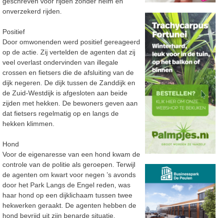
geschreven voor rijden zonder helm en
onverzekerd rijden.
Positief
Door omwonenden werd positief gereageerd
op de actie. Zij vertelden de agenten dat zij
veel overlast ondervinden van illegale
crossen en fietsers die de afsluiting van de
dijk negeren. De dijk tussen de Zanddijk en
de Zuid-Westdijk is afgesloten aan beide
zijden met hekken. De bewoners geven aan
dat fietsers regelmatig op en langs de
hekken klimmen.
Hond
Voor de eigenaresse van een hond kwam de
controle van de politie als geroepen. Terwijl
de agenten om kwart voor negen ’s avonds
door het Park Langs de Engel reden, was
haar hond op een dijklichaam tussen twee
hekwerken geraakt. De agenten hebben de
hond bevrijd uit zijn benarde situatie.