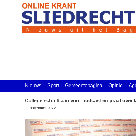
Ga
naar
de
inhoud
Nieuws
Sport
Gemeentepagina
Opinie
Ag
College schuift aan voor podcast en praat over 
11 november 2022