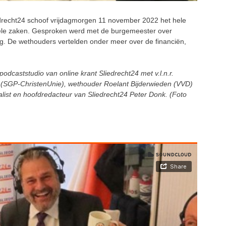
drecht24 schoof vrijdagmorgen 11 november 2022 het hele
uele zaken. Gesproken werd met de burgemeester over
ing. De wethouders vertelden onder meer over de financiën,
dcaststudio van online krant Sliedrecht24 met v.l.n.r.
(SGP-ChristenUnie), wethouder Roelant Bijderwieden (VVD)
ist en hoofdredacteur van Sliedrecht24 Peter Donk. (Foto