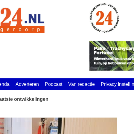
enda
Adverteren
Podcast
Van redactie
Privacy Instell
laatste ontwikkelingen