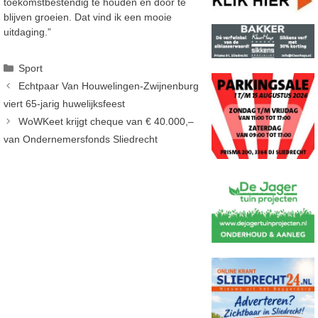
toekomstbestendig te houden en door te
blijven groeien. Dat vind ik een mooie
uitdaging.”
Categorieën
Sport
Echtpaar Van Houwelingen-Zwijnenburg
viert 65-jarig huwelijksfeest
WoWKeet krijgt cheque van € 40.000,–
van Ondernemersfonds Sliedrecht