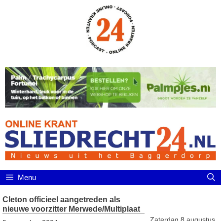
Ga
naar
de
inhoud
Menu
Cleton officieel aangetreden als
nieuwe voorzitter Merwede/Multiplaat
Zaterdag 8 augustus