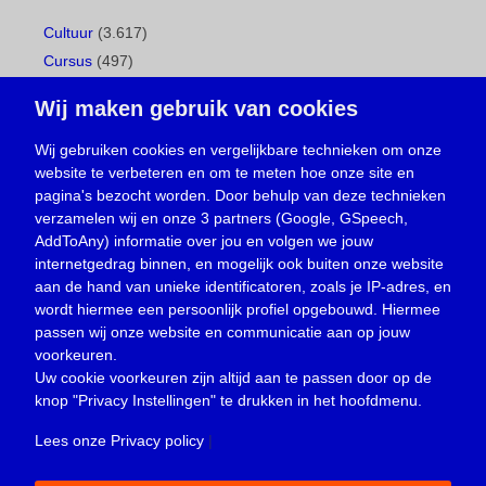
Cultuur
(3.617)
Cursus
(497)
Geboorte
(1)
Wij maken gebruik van cookies
Gemeentepagina
(104)
Ingezonden brief
(538)
Wij gebruiken cookies en vergelijkbare technieken om onze
website te verbeteren en om te meten hoe onze site en
Media
(156)
pagina's bezocht worden. Door behulp van deze technieken
Nieuws
(23.329)
verzamelen wij en onze 3 partners (Google, GSpeech,
Opinie
(373)
AddToAny) informatie over jou en volgen we jouw
Oproep
(734)
internetgedrag binnen, en mogelijk ook buiten onze website
Overlijden
(39)
aan de hand van unieke identificatoren, zoals je IP-adres, en
wordt hiermee een persoonlijk profiel opgebouwd. Hiermee
Podcast
(18)
passen wij onze website en communicatie aan op jouw
prijsvraag
(5)
voorkeuren.
Religie
(1.438)
Uw cookie voorkeuren zijn altijd aan te passen door op de
Service
(226)
knop
"Privacy Instellingen"
te drukken in het hoofdmenu.
Sport
(4.415)
Lees onze Privacy policy
|
Trouwen en feesten
(3)
Vacature
(1)