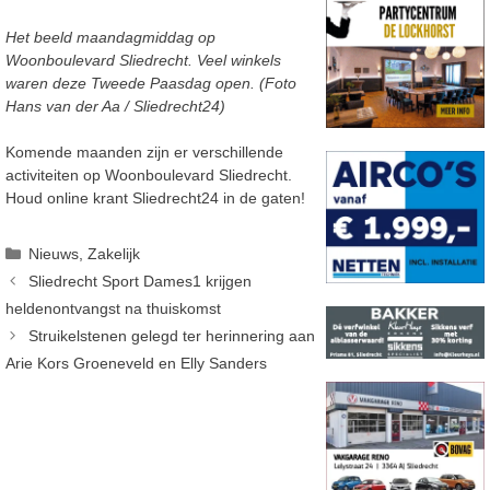
Het beeld maandagmiddag op
Woonboulevard Sliedrecht. Veel winkels
waren deze Tweede Paasdag open. (Foto
Hans van der Aa / Sliedrecht24)
Komende maanden zijn er verschillende
activiteiten op Woonboulevard Sliedrecht.
Houd online krant Sliedrecht24 in de gaten!
Categorieën
Nieuws
,
Zakelijk
Sliedrecht Sport Dames1 krijgen
heldenontvangst na thuiskomst
Struikelstenen gelegd ter herinnering aan
Arie Kors Groeneveld en Elly Sanders