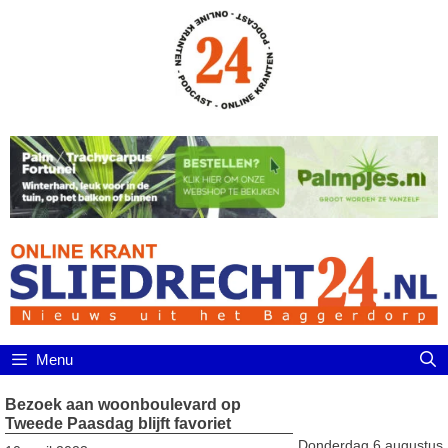
Ga
naar
de
inhoud
Menu
Bezoek aan woonboulevard op
Tweede Paasdag blijft favoriet
Donderdag 6 augustus