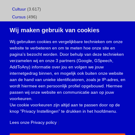
Cultuur
(3.617)
Cursus
(496)
Geboorte
(1)
Wij maken gebruik van cookies
Gemeentepagina
(104)
Ingezonden brief
(537)
Wij gebruiken cookies en vergelijkbare technieken om onze
website te verbeteren en om te meten hoe onze site en
Media
(156)
pagina's bezocht worden. Door behulp van deze technieken
Nieuws
(23.329)
verzamelen wij en onze 3 partners (Google, GSpeech,
Opinie
(373)
AddToAny) informatie over jou en volgen we jouw
Oproep
(734)
internetgedrag binnen, en mogelijk ook buiten onze website
Overlijden
(39)
aan de hand van unieke identificatoren, zoals je IP-adres, en
wordt hiermee een persoonlijk profiel opgebouwd. Hiermee
Podcast
(18)
passen wij onze website en communicatie aan op jouw
prijsvraag
(5)
voorkeuren.
Religie
(1.438)
Uw cookie voorkeuren zijn altijd aan te passen door op de
Service
(226)
knop
"Privacy Instellingen"
te drukken in het hoofdmenu.
Sport
(4.414)
Lees onze Privacy policy
|
Trouwen en feesten
(3)
Vacature
(1)