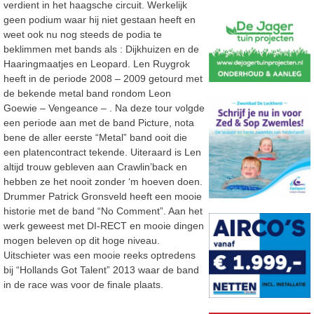
verdient in het haagsche circuit. Werkelijk
geen podium waar hij niet gestaan heeft en
weet ook nu nog steeds de podia te
beklimmen met bands als : Dijkhuizen en de
Haaringmaatjes en Leopard. Len Ruygrok
heeft in de periode 2008 – 2009 getourd met
de bekende metal band rondom Leon
Goewie – Vengeance – . Na deze tour volgde
een periode aan met de band Picture, nota
bene de aller eerste “Metal” band ooit die
een platencontract tekende. Uiteraard is Len
altijd trouw gebleven aan Crawlin’back en
hebben ze het nooit zonder ‘m hoeven doen.
Drummer Patrick Gronsveld heeft een mooie
historie met de band “No Comment”. Aan het
werk geweest met DI-RECT en mooie dingen
mogen beleven op dit hoge niveau.
Uitschieter was een mooie reeks optredens
bij “Hollands Got Talent” 2013 waar de band
in de race was voor de finale plaats.