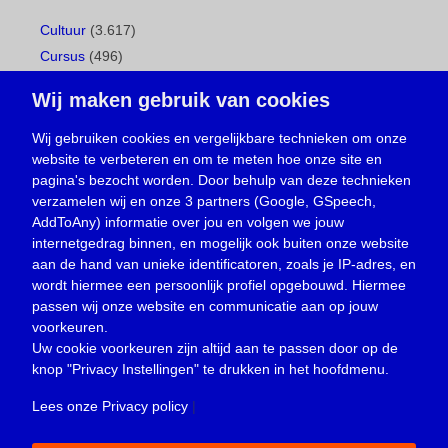
Cultuur
(3.617)
Cursus
(496)
Geboorte
(1)
Wij maken gebruik van cookies
Gemeentepagina
(104)
Ingezonden brief
(537)
Wij gebruiken cookies en vergelijkbare technieken om onze
website te verbeteren en om te meten hoe onze site en
Media
(156)
pagina's bezocht worden. Door behulp van deze technieken
Nieuws
(23.329)
verzamelen wij en onze 3 partners (Google, GSpeech,
Opinie
(373)
AddToAny) informatie over jou en volgen we jouw
Oproep
(734)
internetgedrag binnen, en mogelijk ook buiten onze website
Overlijden
(39)
aan de hand van unieke identificatoren, zoals je IP-adres, en
wordt hiermee een persoonlijk profiel opgebouwd. Hiermee
Podcast
(18)
passen wij onze website en communicatie aan op jouw
prijsvraag
(5)
voorkeuren.
Religie
(1.438)
Uw cookie voorkeuren zijn altijd aan te passen door op de
Service
(226)
knop
"Privacy Instellingen"
te drukken in het hoofdmenu.
Sport
(4.414)
Lees onze Privacy policy
|
Trouwen en feesten
(3)
Vacature
(1)