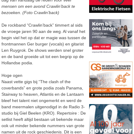
mensen om een avond Crawlin’back te
bezoeken. (Foto Crawlin’back)
De rockband “Crawlin’back” timmert al sids
de vroege jaren 90 aan de weg. Al vanaf het
begin viel het op dat er magie was tussen de
frontmannen Ger burger (vocals) en gitarist
Len Ruygrok. De shows werden snel groter
en de band groeide uit tot een begrip op de
Hollandse podia.
Hoge ogen
Naast vette gigs bij “The clash of the
coverbands” en grote podia zoals Panama,
Stairway to heaven, Atlantis en de Lantaarn
bleef het talent niet ongemerkt en werd de
band meermalen uitgenodigd in de Radio 3-
studio bij Giel Beelen (KRO). Repertoire : De
setlist heeft altijd bestaan uit bekende maar
ook uit minder bekende nummers van grote
namen uit de rock geschiedenis. Dit is een