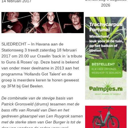
14 februari 2017
2026
SLIEDRECHT – In Havana aan de
Stationsweg 3 treedt zaterdag 18 februari
2017 om 20.00 uur Crawlin ‘back in ‘a tribute
to Guns & Roses’ op. Deze band is bekend
van onder meer deelname in 2013 aan het
programma ‘Hollands Got Talent’ en de
groep is meerdere keren te horen geweest
op 3FM bij Giel Beelen.
De combinatie van de stevige basis van
Patrick Gronsveld (drums) tesamen met de
bass riffs van Ronald van Dien en het
gedreven gitaarspel van Len Ruygrok samen
met de sterke stem van Ger Burger is tot de
dag van vandaag de reden voor veel