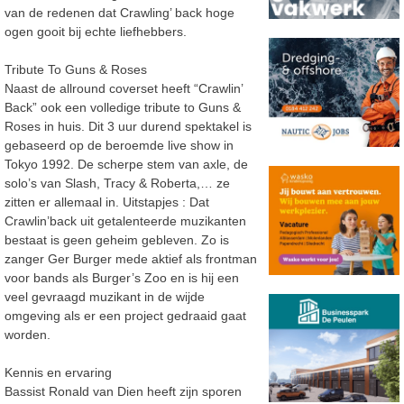
van de redenen dat Crawling’ back hoge
ogen gooit bij echte liefhebbers.
Tribute To Guns & Roses
Naast de allround coverset heeft “Crawlin’
Back” ook een volledige tribute to Guns &
Roses in huis. Dit 3 uur durend spektakel is
gebaseerd op de beroemde live show in
Tokyo 1992. De scherpe stem van axle, de
solo’s van Slash, Tracy & Roberta,… ze
zitten er allemaal in. Uitstapjes : Dat
Crawlin’back uit getalenteerde muzikanten
bestaat is geen geheim gebleven. Zo is
zanger Ger Burger mede aktief als frontman
voor bands als Burger’s Zoo en is hij een
veel gevraagd muzikant in de wijde
omgeving als er een project gedraaid gaat
worden.
Kennis en ervaring
Bassist Ronald van Dien heeft zijn sporen