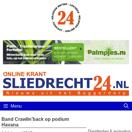
Ga
naar
de
inhoud
Menu
Band Crawlin’back op podium
Havana
Donderdag 6 augustus