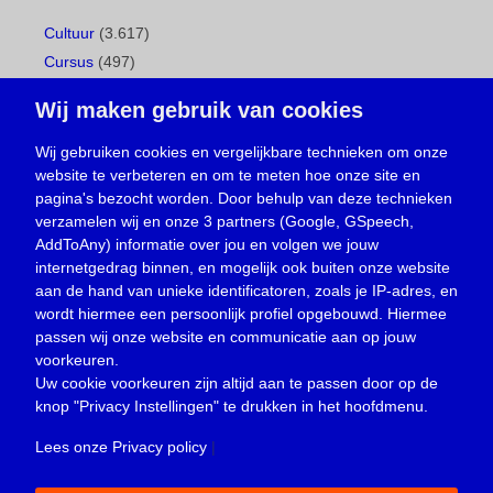
Cultuur
(3.617)
Cursus
(497)
Geboorte
(1)
Wij maken gebruik van cookies
Gemeentepagina
(104)
Ingezonden brief
(538)
Wij gebruiken cookies en vergelijkbare technieken om onze
website te verbeteren en om te meten hoe onze site en
Media
(156)
pagina's bezocht worden. Door behulp van deze technieken
Nieuws
(23.329)
verzamelen wij en onze 3 partners (Google, GSpeech,
Opinie
(373)
AddToAny) informatie over jou en volgen we jouw
Oproep
(734)
internetgedrag binnen, en mogelijk ook buiten onze website
Overlijden
(39)
aan de hand van unieke identificatoren, zoals je IP-adres, en
wordt hiermee een persoonlijk profiel opgebouwd. Hiermee
Podcast
(18)
passen wij onze website en communicatie aan op jouw
prijsvraag
(5)
voorkeuren.
Religie
(1.438)
Uw cookie voorkeuren zijn altijd aan te passen door op de
Service
(226)
knop
"Privacy Instellingen"
te drukken in het hoofdmenu.
Sport
(4.415)
Lees onze Privacy policy
|
Trouwen en feesten
(3)
Vacature
(1)