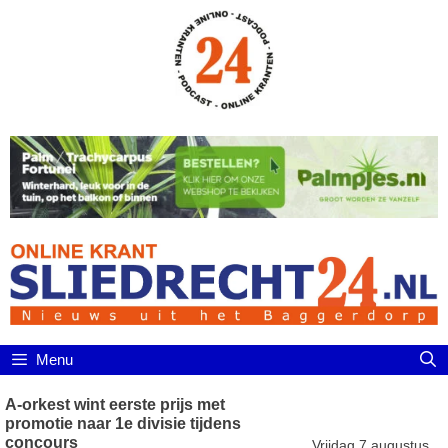
Ga
naar
de
inhoud
Menu
A-orkest wint eerste prijs met
promotie naar 1e divisie tijdens
concours
Vrijdag 7 augustus