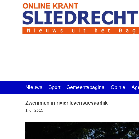
Ga
naar
de
inhoud
Nieuws
Sport
Gemeentepagina
Opinie
Ag
Zwemmen in rivier levensgevaarlijk
1 juli 2015