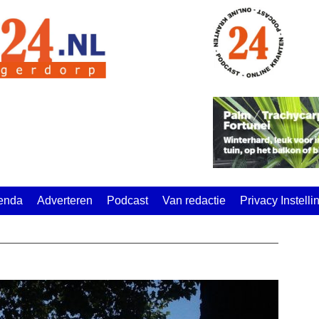
enda
Adverteren
Podcast
Van redactie
Privacy Instell