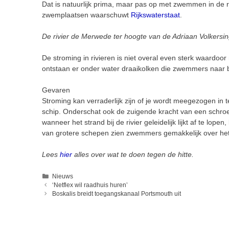
Dat is natuurlijk prima, maar pas op met zwemmen in de 
zwemplaatsen waarschuwt
Rijkswaterstaat
.
De rivier de Merwede ter hoogte van de Adriaan Volkersin
De stroming in rivieren is niet overal even sterk waard
ontstaan er onder water draaikolken die zwemmers naar
Gevaren
Stroming kan verraderlijk zijn of je wordt meegezogen in
schip. Onderschat ook de zuigende kracht van een schr
wanneer het strand bij de rivier geleidelijk lijkt af te lo
van grotere schepen zien zwemmers gemakkelijk over het
Lees
hier
alles over wat te doen tegen de hitte.
Categorieën
Nieuws
‘Netflex wil raadhuis huren’
Boskalis breidt toegangskanaal Portsmouth uit