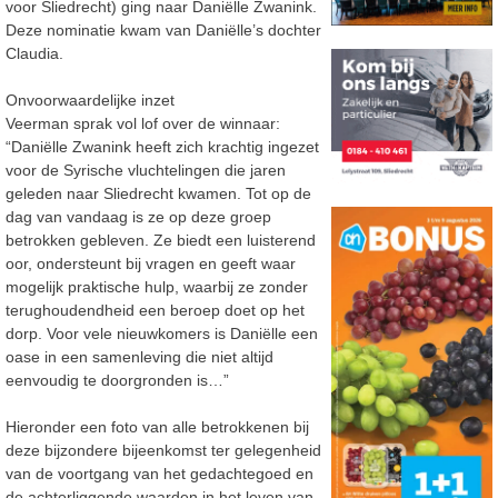
voor Sliedrecht) ging naar Daniëlle Zwanink.
Deze nominatie kwam van Daniëlle’s dochter
Claudia.
Onvoorwaardelijke inzet
Veerman sprak vol lof over de winnaar:
“Daniëlle Zwanink heeft zich krachtig ingezet
voor de Syrische vluchtelingen die jaren
geleden naar Sliedrecht kwamen. Tot op de
dag van vandaag is ze op deze groep
betrokken gebleven. Ze biedt een luisterend
oor, ondersteunt bij vragen en geeft waar
mogelijk praktische hulp, waarbij ze zonder
terughoudendheid een beroep doet op het
dorp. Voor vele nieuwkomers is Daniëlle een
oase in een samenleving die niet altijd
eenvoudig te doorgronden is…”
Hieronder een foto van alle betrokkenen bij
deze bijzondere bijeenkomst ter gelegenheid
van de voortgang van het gedachtegoed en
de achterliggende waarden in het leven van