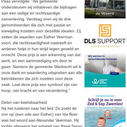
Paas vervolgde: “Als gemeente
ondersteunen wij initiatieven die bijdragen
aan een veilige en rechtvaardige
samenleving. Vandaag eren wij de drie
genomineerden die zich met passie en
toewijding inzetten voor dezelfde idealen. Zij
zetten de waarden van Esther Veerman
voort, die rechtvaardigheid nastreeft en
anderen helpt in hun strijd tegen geweld en
onrecht. Deze prijs is een erkenning van dat
werk, en een aanmoediging om door te
gaan. Namens de gemeente Sliedrecht wil ik
onze dank en waardering uitspreken aan alle
betrokkenen die zich inzetten voor deze
zaak. Laat deze prijs een symbool zijn van
hoop, van kracht en van verandering.”
Delen van kwetsbaarheid
Na het luisteren naar het lied ‘Ze zoekt de
zon op’ (een ode aan Esther) van Ida Boer
was het woord aan Alexander Veerman. Hij
loofde allereerst het initiatief van René Serno