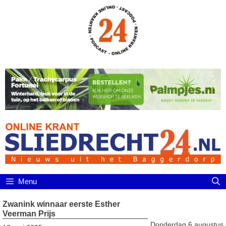
Ga
naar
de
inhoud
Menu
Zwanink winnaar eerste Esther
Veerman Prijs
Donderdag 6 augustus