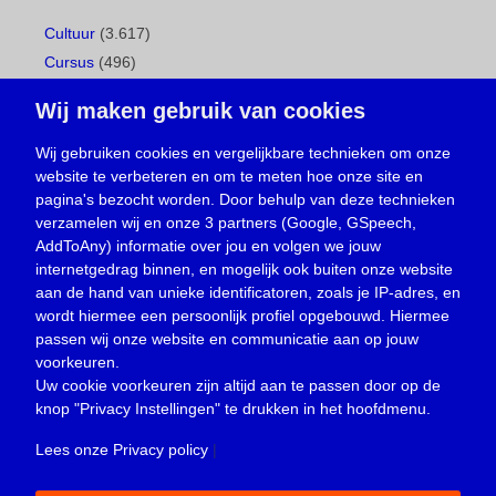
Cultuur
(3.617)
Cursus
(496)
Geboorte
(1)
Wij maken gebruik van cookies
Gemeentepagina
(104)
Ingezonden brief
(537)
Wij gebruiken cookies en vergelijkbare technieken om onze
website te verbeteren en om te meten hoe onze site en
Media
(156)
pagina's bezocht worden. Door behulp van deze technieken
Nieuws
(23.329)
verzamelen wij en onze 3 partners (Google, GSpeech,
Opinie
(373)
AddToAny) informatie over jou en volgen we jouw
Oproep
(734)
internetgedrag binnen, en mogelijk ook buiten onze website
Overlijden
(39)
aan de hand van unieke identificatoren, zoals je IP-adres, en
wordt hiermee een persoonlijk profiel opgebouwd. Hiermee
Podcast
(18)
passen wij onze website en communicatie aan op jouw
prijsvraag
(5)
voorkeuren.
Religie
(1.438)
Uw cookie voorkeuren zijn altijd aan te passen door op de
Service
(226)
knop
"Privacy Instellingen"
te drukken in het hoofdmenu.
Sport
(4.414)
Lees onze Privacy policy
|
Trouwen en feesten
(3)
Vacature
(1)