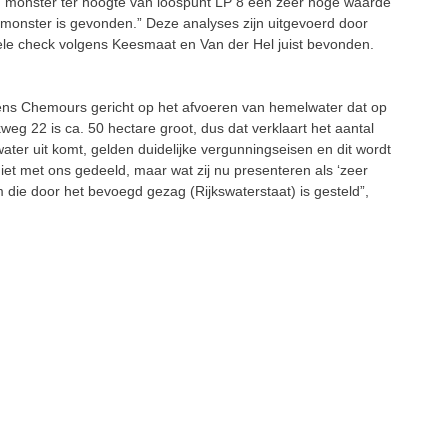
en monster ter hoogte van loospunt LP 8 een zeer hoge waarde
monster is gevonden.” Deze analyses zijn uitgevoerd door
le check volgens Keesmaat en Van der Hel juist bevonden.
gens Chemours gericht op het afvoeren van hemelwater dat op
eg 22 is ca. 50 hectare groot, dus dat verklaart het aantal
ter uit komt, gelden duidelijke vergunningseisen en dit wordt
iet met ons gedeeld, maar wat zij nu presenteren als ‘zeer
m die door het bevoegd gezag (Rijkswaterstaat) is gesteld”,