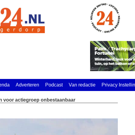
enda
Adverteren
Podcast
Van redactie
Privacy Instell
ijn voor actiegroep onbestaanbaar