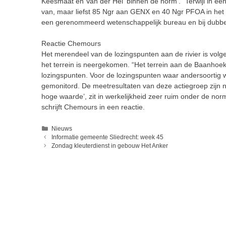
Keesmaat en Van der Hel ‘binnen de norm’. “Terwijl in e
van, maar liefst 85 Ngr aan GENX en 40 Ngr PFOA in het 
een gerenommeerd wetenschappelijk bureau en bij dubbe
Reactie Chemours
Het merendeel van de lozingspunten aan de rivier is vol
het terrein is neergekomen. “Het terrein aan de Baanhoekw
lozingspunten. Voor de lozingspunten waar andersoortig wa
gemonitord. De meetresultaten van deze actiegroep zijn n
hoge waarde’, zit in werkelijkheid zeer ruim onder de nor
schrijft Chemours in een reactie.
Categorieën
Nieuws
Informatie gemeente Sliedrecht: week 45
Zondag kleuterdienst in gebouw Het Anker