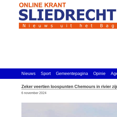
Ga
naar
de
inhoud
Nieuws
Sport
Gemeentepagina
Opinie
Ag
Zeker veertien loospunten Chemours in rivier z
6 november 2024