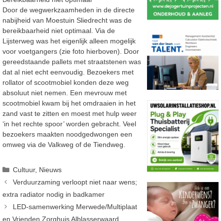
Door de wegwerkzaamheden in de directe
nabijheid van Moestuin Sliedrecht was de
bereikbaarheid niet optimaal. Via de
Lijsterweg was het eigenlijk alleen mogelijk
voor voetgangers (zie foto hierboven). Door
gereedstaande pallets met straatstenen was
dat al niet echt eenvoudig. Bezoekers met
rollator of scootmobiel konden deze weg
absoluut niet nemen. Een mevrouw met
scootmobiel kwam bij het omdraaien in het
zand vast te zitten en moest met hulp weer
‘in het rechte spoor’ worden gebracht. Veel
bezoekers maakten noodgedwongen een
omweg via de Valkweg of de Tiendweg.
Categorieën
Cultuur
,
Nieuws
Verduurzaming verloopt niet naar wens;
extra radiator nodig in badkamer
LED-samenwerking Merwede/Multiplaat
en Vrienden Zorghuis Alblasserwaard