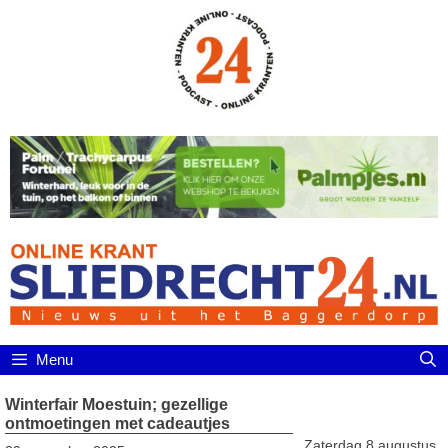
Ga
naar
de
inhoud
Menu
Winterfair Moestuin; gezellige
ontmoetingen met cadeautjes
Zaterdag 8 augustus