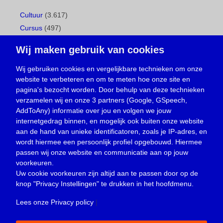
Cultuur
(3.617)
Cursus
(497)
Geboorte
(1)
Wij maken gebruik van cookies
Gemeentepagina
(104)
Ingezonden brief
(538)
Wij gebruiken cookies en vergelijkbare technieken om onze
website te verbeteren en om te meten hoe onze site en
Media
(156)
pagina's bezocht worden. Door behulp van deze technieken
Nieuws
(23.329)
verzamelen wij en onze 3 partners (Google, GSpeech,
Opinie
(373)
AddToAny) informatie over jou en volgen we jouw
Oproep
(734)
internetgedrag binnen, en mogelijk ook buiten onze website
Overlijden
(39)
aan de hand van unieke identificatoren, zoals je IP-adres, en
wordt hiermee een persoonlijk profiel opgebouwd. Hiermee
Podcast
(18)
passen wij onze website en communicatie aan op jouw
prijsvraag
(5)
voorkeuren.
Religie
(1.438)
Uw cookie voorkeuren zijn altijd aan te passen door op de
Service
(226)
knop
"Privacy Instellingen"
te drukken in het hoofdmenu.
Sport
(4.415)
Lees onze Privacy policy
|
Trouwen en feesten
(3)
Vacature
(1)