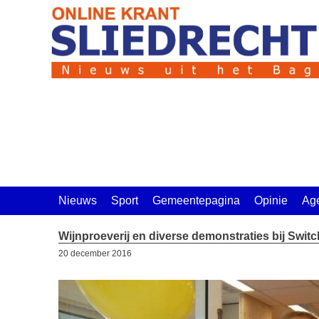
Ga
naar
de
inhoud
Nieuws
Sport
Gemeentepagina
Opinie
Ag
Wijnproeverij en diverse demonstraties bij Switc
20 december 2016