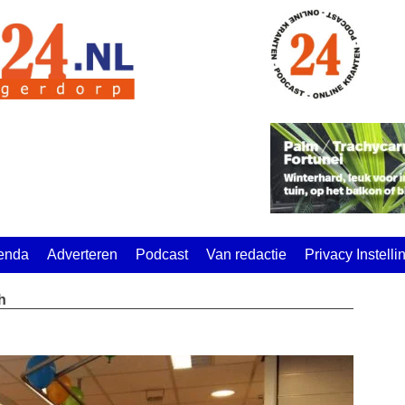
enda
Adverteren
Podcast
Van redactie
Privacy Instell
h