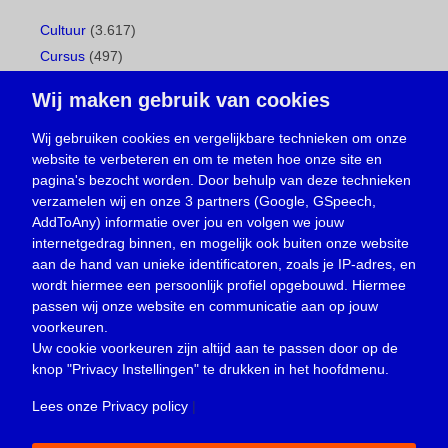
Cultuur
(3.617)
Cursus
(497)
Geboorte
(1)
Wij maken gebruik van cookies
Gemeentepagina
(104)
Ingezonden brief
(539)
Wij gebruiken cookies en vergelijkbare technieken om onze
website te verbeteren en om te meten hoe onze site en
Media
(156)
pagina's bezocht worden. Door behulp van deze technieken
Nieuws
(23.330)
verzamelen wij en onze 3 partners (Google, GSpeech,
Opinie
(374)
AddToAny) informatie over jou en volgen we jouw
Oproep
(734)
internetgedrag binnen, en mogelijk ook buiten onze website
Overlijden
(39)
aan de hand van unieke identificatoren, zoals je IP-adres, en
wordt hiermee een persoonlijk profiel opgebouwd. Hiermee
Podcast
(18)
passen wij onze website en communicatie aan op jouw
prijsvraag
(5)
voorkeuren.
Religie
(1.438)
Uw cookie voorkeuren zijn altijd aan te passen door op de
Service
(226)
knop
"Privacy Instellingen"
te drukken in het hoofdmenu.
Sport
(4.416)
Lees onze Privacy policy
|
Trouwen en feesten
(3)
Vacature
(1)