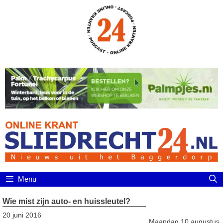
Ga
naar
de
inhoud
Menu
Wie mist zijn auto- en huissleutel?
20 juni 2016
Maandag 10 augustus