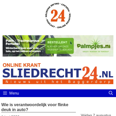
Ga
naar
de
inhoud
Menu
Wie is verantwoordelijk voor flinke
deuk in auto?
Vrijdag 7 augustus