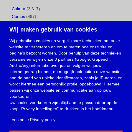
Cultuur
(3.617)
Cursus
(497)
Geboorte
(1)
Wij maken gebruik van cookies
Gemeentepagina
(104)
Ingezonden brief
(537)
Wij gebruiken cookies en vergelijkbare technieken om onze
website te verbeteren en om te meten hoe onze site en
Media
(156)
pagina's bezocht worden. Door behulp van deze technieken
Nieuws
(23.329)
verzamelen wij en onze 3 partners (Google, GSpeech,
Opinie
(373)
AddToAny) informatie over jou en volgen we jouw
Oproep
(734)
internetgedrag binnen, en mogelijk ook buiten onze website
Overlijden
(39)
aan de hand van unieke identificatoren, zoals je IP-adres, en
wordt hiermee een persoonlijk profiel opgebouwd. Hiermee
Podcast
(18)
passen wij onze website en communicatie aan op jouw
prijsvraag
(5)
voorkeuren.
Religie
(1.438)
Uw cookie voorkeuren zijn altijd aan te passen door op de
Service
(226)
knop
"Privacy Instellingen"
te drukken in het hoofdmenu.
Sport
(4.415)
Lees onze Privacy policy
|
Trouwen en feesten
(3)
Vacature
(1)