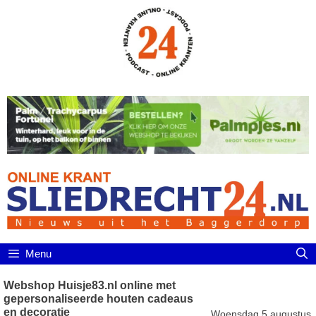
Ga
naar
de
inhoud
Menu
Webshop Huisje83.nl online met
gepersonaliseerde houten cadeaus
en decoratie
Woensdag 5 augustus