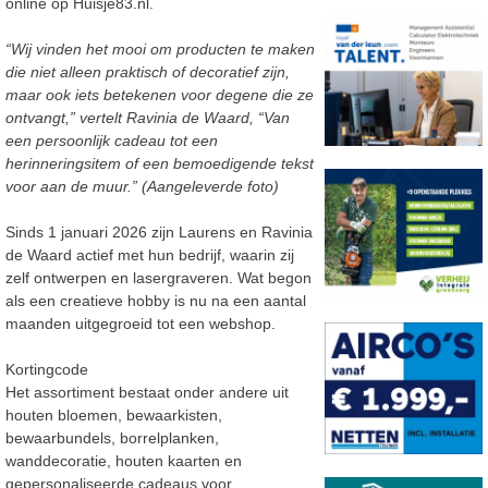
online op
Huisje83.nl.
“Wij vinden het mooi om producten te maken
die niet alleen praktisch of decoratief zijn,
maar
ook iets betekenen voor degene die ze
ontvangt,” vertelt Ravinia de Waard,
“Van
een persoonlijk cadeau tot
een
herinneringsitem of een bemoedigende tekst
voor aan de muur.
”
(Aangeleverde foto)
Sinds 1 januari 2026 zijn
Laurens en Ravinia
de Waard actief met hun bedrijf, waarin zij
zelf ontwerpen en lasergraveren. Wat begon
als een creatieve hobby is nu na een aantal
maanden uitgegroeid tot een webshop.
Kortingcode
Het assortiment bestaat onder andere uit
houten bloemen,
bewaarkisten,
bewaarbundels,
borrelplanken,
wanddecoratie, houten kaarten en
gepersonaliseerde cadeaus voor