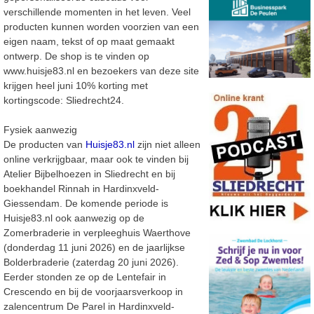
verschillende momenten in het leven. Veel
producten kunnen worden voorzien van een
eigen
naam, tekst of op maat gemaakt
ontwerp.
De shop is te vinden
op
www.huisje83.nl
en bezoekers van deze site
krijgen heel juni 10% korting
met
kortingscode: Sliedrecht24.
Fysiek aanwezig
De
producten van
Huisje83.nl
zijn niet alleen
online verkrijgbaar, maar ook te vinden bij
Atelier
Bijbelhoezen in Sliedrecht en bij
boekhandel
Rinnah in Hardinxveld-
Giessendam.
De komende periode is
Huisje83.nl ook aanwezig op de
Zomerbraderie in verpleeghuis Waerthove
(donderdag 11 juni 2026) en de
jaarlijkse
Bolderbraderie (zaterdag 20 juni 2026).
Eerder stonden ze op de
Lentefair
in
Crescendo
en bij de voorjaarsverkoop in
zalencentrum De Parel in Hardinxveld-