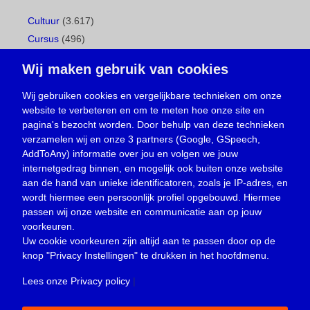
Cultuur
(3.617)
Cursus
(496)
Geboorte
(1)
Wij maken gebruik van cookies
Gemeentepagina
(104)
Ingezonden brief
(537)
Wij gebruiken cookies en vergelijkbare technieken om onze
website te verbeteren en om te meten hoe onze site en
Media
(156)
pagina's bezocht worden. Door behulp van deze technieken
Nieuws
(23.329)
verzamelen wij en onze 3 partners (Google, GSpeech,
Opinie
(373)
AddToAny) informatie over jou en volgen we jouw
Oproep
(734)
internetgedrag binnen, en mogelijk ook buiten onze website
Overlijden
(39)
aan de hand van unieke identificatoren, zoals je IP-adres, en
wordt hiermee een persoonlijk profiel opgebouwd. Hiermee
Podcast
(18)
passen wij onze website en communicatie aan op jouw
prijsvraag
(5)
voorkeuren.
Religie
(1.438)
Uw cookie voorkeuren zijn altijd aan te passen door op de
Service
(226)
knop
"Privacy Instellingen"
te drukken in het hoofdmenu.
Sport
(4.414)
Lees onze Privacy policy
|
Trouwen en feesten
(3)
Vacature
(1)