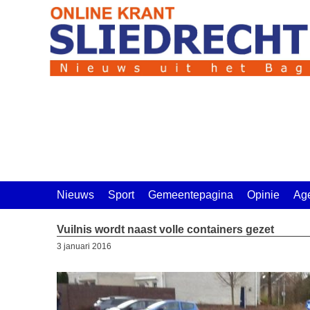
Ga
naar
de
inhoud
Nieuws
Sport
Gemeentepagina
Opinie
Ag
Vuilnis wordt naast volle containers gezet
3 januari 2016