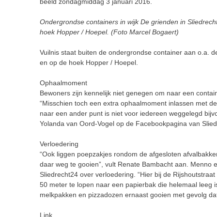
beeld zondagmiddag 3 januari 2016.
Ondergrondse containers in wijk De grienden in Sliedrecht
hoek Hopper / Hoepel. (Foto Marcel Bogaert)
Vuilnis staat buiten de ondergrondse container aan o.a. de 
en op de hoek Hopper / Hoepel.
Ophaalmoment
Bewoners zijn kennelijk niet genegen om naar een contain
“Misschien toch een extra ophaalmoment inlassen met de
naar een ander punt is niet voor iedereen weggelegd bijv
Yolanda van Oord-Vogel op de Facebookpagina van Slie
Verloedering
“
Ook liggen poepzakjes rondom de afgesloten afvalbakke
daar weg te gooien”, vult Renate Bambacht aan. Menno 
Sliedrecht24 over verloedering. “
Hier bij de Rijshoutstraa
50 meter te lopen naar een papierbak die helemaal leeg i
melkpakken en pizzadozen ernaast gooien met gevolg dat a
Link