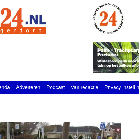
enda
Adverteren
Podcast
Van redactie
Privacy Instell