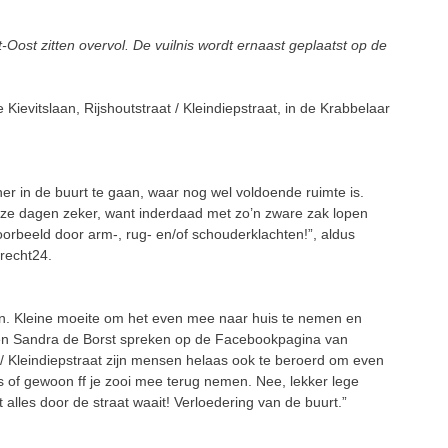
-Oost zitten overvol. De vuilnis wordt ernaast geplaatst op de
Kievitslaan, Rijshoutstraat / Kleindiepstraat, in de Krabbelaar
er in de buurt te gaan, waar nog wel voldoende ruimte is.
ze dagen zeker, want inderdaad met zo’n zware zak lopen
oorbeeld door arm-, rug- en/of schouderklachten!”, aldus
drecht24.
n. Kleine moeite om het even mee naar huis te nemen en
en Sandra de Borst spreken op de Facebookpagina van
t / Kleindiepstraat zijn mensen helaas ook te beroerd om even
s of gewoon ff je zooi mee terug nemen. Nee, lekker lege
lles door de straat waait! Verloedering van de buurt.”