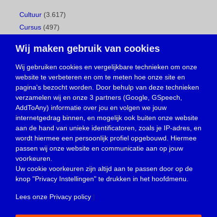
Cultuur
(3.617)
Cursus
(497)
Geboorte
(1)
Wij maken gebruik van cookies
Gemeentepagina
(104)
Ingezonden brief
(538)
Wij gebruiken cookies en vergelijkbare technieken om onze
website te verbeteren en om te meten hoe onze site en
Media
(156)
pagina's bezocht worden. Door behulp van deze technieken
Nieuws
(23.329)
verzamelen wij en onze 3 partners (Google, GSpeech,
Opinie
(373)
AddToAny) informatie over jou en volgen we jouw
Oproep
(734)
internetgedrag binnen, en mogelijk ook buiten onze website
Overlijden
(39)
aan de hand van unieke identificatoren, zoals je IP-adres, en
wordt hiermee een persoonlijk profiel opgebouwd. Hiermee
Podcast
(18)
passen wij onze website en communicatie aan op jouw
prijsvraag
(5)
voorkeuren.
Religie
(1.438)
Uw cookie voorkeuren zijn altijd aan te passen door op de
Service
(226)
knop
"Privacy Instellingen"
te drukken in het hoofdmenu.
Sport
(4.415)
Lees onze Privacy policy
|
Trouwen en feesten
(3)
Vacature
(1)