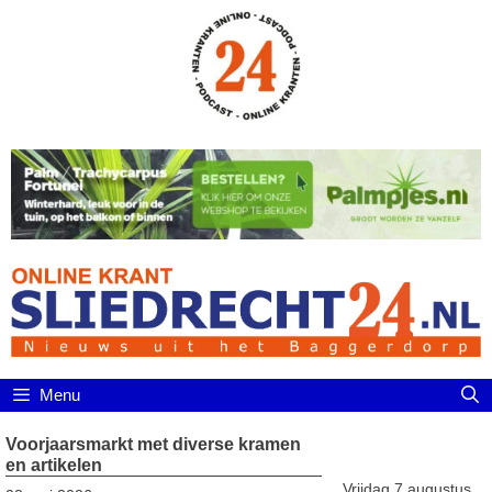
Ga
naar
de
inhoud
Menu
Voorjaarsmarkt met diverse kramen
en artikelen
Vrijdag 7 augustus