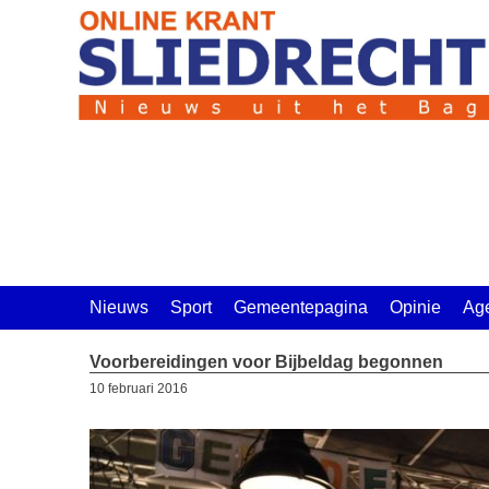
Ga
naar
de
inhoud
Nieuws
Sport
Gemeentepagina
Opinie
Ag
Voorbereidingen voor Bijbeldag begonnen
10 februari 2016