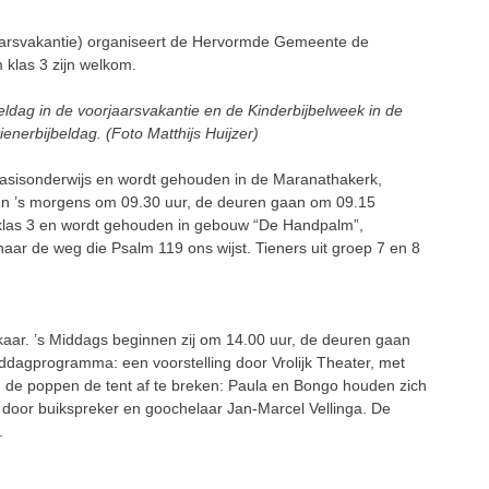
arsvakantie) organiseert de Hervormde Gemeente de
m klas 3 zijn welkom.
eldag in de voorjaarsvakantie en de Kinderbijbelweek in de
ienerbijbeldag. (Foto Matthijs Huijzer)
 basisonderwijs en wordt gehouden in de Maranathakerk,
nnen ’s morgens om 09.30 uur, de deuren gaan om 09.15
m klas 3 en wordt gehouden in gebouw “De Handpalm”,
aar de weg die Psalm 119 ons wijst. Tieners uit groep 7 en 8
lkaar. ’s Middags beginnen zij om 14.00 uur, de deuren gaan
iddagprogramma: een voorstelling door Vrolijk Theater, met
en de poppen de tent af te breken: Paula en Bongo houden zich
d door buikspreker en goochelaar Jan-Marcel Vellinga. De
.