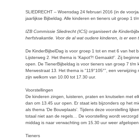
SLIEDRECHT – Woensdag 24 februari 2016 (in de voorja
jaarlijkse Bijbeldag. Alle kinderen en tieners uit groep 1 t/
IZB Commissie Sliedrecht (ICS) organiseert de Kinderbijb
herfstvakantie. Voor de al wat oudere kinderen, is er een t
De KinderBijbelDag is voor groep 1 tot en met 6 van het
Lijsterweg 2. Het thema is ‘Kapot?! Gemaakt!’. Zij begi
open. De TienerBijbeldag is voor tieners van groep 7 t/
Merwestraat 13. Het thema is “119°105°”, een verwijzing n
zijn welkom van 10.00 tot 17.30 uur.
Voorstellingen
De kinderen zingen, luisteren, praten en knutselen met e
dan om 13.45 uur open. Er staat iets bijzonders op het m
als thema ‘De Bouwplaats’. Tijdens deze voorstelling lijk
totaal niet aan de regels… De voorstelling wordt verzorg
middag is naar verwachting om 15.30 uur weer afgelopen
Tieners