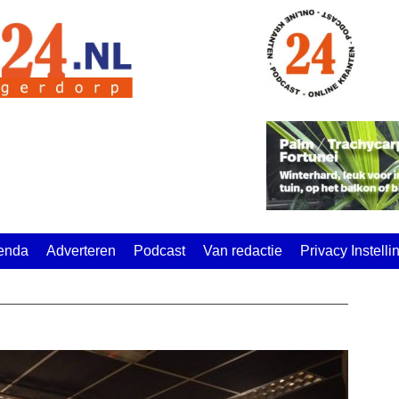
enda
Adverteren
Podcast
Van redactie
Privacy Instell