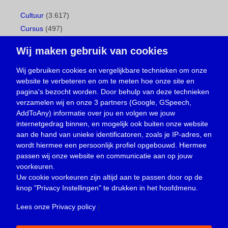
Cultuur
(3.617)
Cursus
(497)
Geboorte
(1)
Wij maken gebruik van cookies
Gemeentepagina
(104)
Ingezonden brief
(538)
Wij gebruiken cookies en vergelijkbare technieken om onze
website te verbeteren en om te meten hoe onze site en
Media
(156)
pagina's bezocht worden. Door behulp van deze technieken
Nieuws
(23.329)
verzamelen wij en onze 3 partners (Google, GSpeech,
Opinie
(373)
AddToAny) informatie over jou en volgen we jouw
Oproep
(734)
internetgedrag binnen, en mogelijk ook buiten onze website
Overlijden
(39)
aan de hand van unieke identificatoren, zoals je IP-adres, en
wordt hiermee een persoonlijk profiel opgebouwd. Hiermee
Podcast
(18)
passen wij onze website en communicatie aan op jouw
prijsvraag
(5)
voorkeuren.
Religie
(1.438)
Uw cookie voorkeuren zijn altijd aan te passen door op de
Service
(226)
knop
"Privacy Instellingen"
te drukken in het hoofdmenu.
Sport
(4.415)
Lees onze Privacy policy
|
Trouwen en feesten
(3)
Vacature
(1)