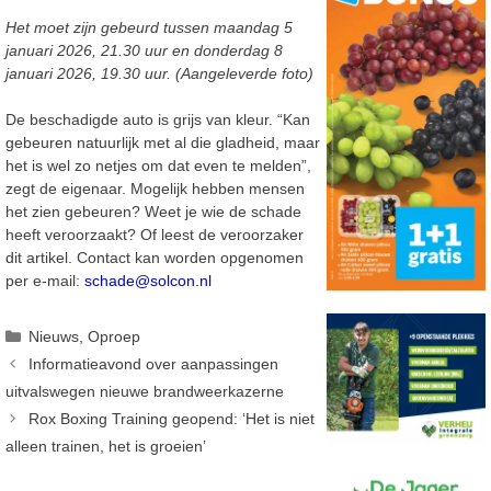
Het moet zijn gebeurd tussen maandag 5
januari 2026, 21.30 uur en donderdag 8
januari 2026, 19.30 uur. (Aangeleverde foto)
De beschadigde auto is grijs van kleur. “Kan
gebeuren natuurlijk met al die gladheid, maar
het is wel zo netjes om dat even te melden”,
zegt de eigenaar. Mogelijk hebben mensen
het zien gebeuren? Weet je wie de schade
heeft veroorzaakt? Of leest de veroorzaker
dit artikel. Contact kan worden opgenomen
per e-mail:
schade@solcon.nl
Categorieën
Nieuws
,
Oproep
Informatieavond over aanpassingen
uitvalswegen nieuwe brandweerkazerne
Rox Boxing Training geopend: ‘Het is niet
alleen trainen, het is groeien’