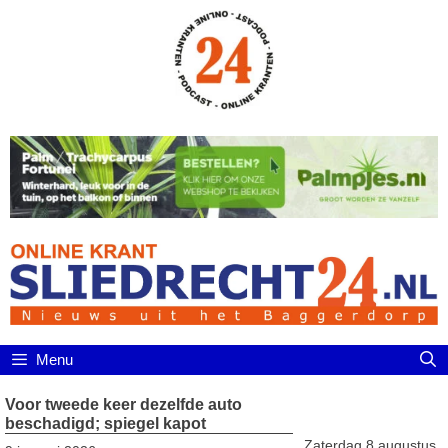
Ga
naar
de
inhoud
Menu
Voor tweede keer dezelfde auto
beschadigd; spiegel kapot
Zaterdag 8 augustus