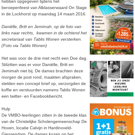
hebben opgegeven tijdens het
beroepenfeest van Alblasserwaard On Stage
in de Lockhorst op maandag 14 maart 2016.
Daniëlle, Britt en Jemimah, op de foto van
links naar rechts, kwamen in de ochtend het
secretariaat van Tablis Wonen versterken.
(Foto via Tablis Wonen)
Het was voor de drie met recht een Doe dag.
Stilzitten was er voor Daniëlle, Britt en
Jemimah niet bij. De dames brachten deze
morgen de post rond, maakten afspraken,
stelden een concept brief op, verzorgden de
koffie en verstuurden namens Tablis Wonen
een twitter- en Facebookbericht.
Hulp
De VMBO-leerlingen zitten in de tweede klas
van de Christelijke Scholengemeenschap De
Hoven, locatie Calvijn in Hardinxveld-
Giessendam. De dames kozen op het