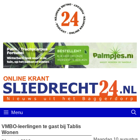
Ga
naar
de
inhoud
Menu
VMBO-leerlingen te gast bij Tablis
Wonen
Maandag 10 augustus