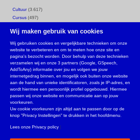
Cultuur
(3.617)
Cursus
(497)
Geboorte
(1)
Wij maken gebruik van cookies
Gemeentepagina
(104)
Ingezonden brief
(539)
Wij gebruiken cookies en vergelijkbare technieken om onze
website te verbeteren en om te meten hoe onze site en
Media
(156)
pagina's bezocht worden. Door behulp van deze technieken
Nieuws
(23.330)
verzamelen wij en onze 3 partners (Google, GSpeech,
Opinie
(374)
AddToAny) informatie over jou en volgen we jouw
Oproep
(734)
internetgedrag binnen, en mogelijk ook buiten onze website
Overlijden
(39)
aan de hand van unieke identificatoren, zoals je IP-adres, en
wordt hiermee een persoonlijk profiel opgebouwd. Hiermee
Podcast
(18)
passen wij onze website en communicatie aan op jouw
prijsvraag
(5)
voorkeuren.
Religie
(1.438)
Uw cookie voorkeuren zijn altijd aan te passen door op de
Service
(226)
knop
"Privacy Instellingen"
te drukken in het hoofdmenu.
Sport
(4.415)
Lees onze Privacy policy
|
Trouwen en feesten
(3)
Vacature
(1)