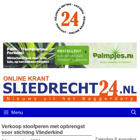
Ga
naar
de
inhoud
Menu
Verkoop stoofperen met opbrengst
voor stichting Vlinderkind
Zaterdag 8 augustus