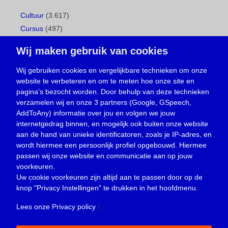
Cultuur
(3.617)
Cursus
(497)
Geboorte
(1)
Wij maken gebruik van cookies
Gemeentepagina
(104)
Ingezonden brief
(538)
Wij gebruiken cookies en vergelijkbare technieken om onze
website te verbeteren en om te meten hoe onze site en
Media
(156)
pagina's bezocht worden. Door behulp van deze technieken
Nieuws
(23.330)
verzamelen wij en onze 3 partners (Google, GSpeech,
Opinie
(373)
AddToAny) informatie over jou en volgen we jouw
Oproep
(734)
internetgedrag binnen, en mogelijk ook buiten onze website
Overlijden
(39)
aan de hand van unieke identificatoren, zoals je IP-adres, en
wordt hiermee een persoonlijk profiel opgebouwd. Hiermee
Podcast
(18)
passen wij onze website en communicatie aan op jouw
prijsvraag
(5)
voorkeuren.
Religie
(1.438)
Uw cookie voorkeuren zijn altijd aan te passen door op de
Service
(226)
knop
"Privacy Instellingen"
te drukken in het hoofdmenu.
Sport
(4.415)
Lees onze Privacy policy
|
Trouwen en feesten
(3)
Vacature
(1)