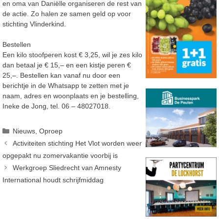
en oma van Daniëlle organiseren de rest van
de actie. Zo halen ze samen geld op voor
stichting Vlinderkind.
Bestellen
Een kilo stoofperen kost € 3,25, wil je zes kilo
dan betaal je € 15,– en een kistje peren €
25,–. Bestellen kan vanaf nu door een
berichtje in de Whatsapp te zetten met je
naam, adres en woonplaats en je bestelling,
Ineke de Jong, tel. 06 – 48027018.
Categorieën
Nieuws
,
Oproep
Activiteiten stichting Het Vlot worden weer
opgepakt nu zomervakantie voorbij is
Werkgroep Sliedrecht van Amnesty
International houdt schrijfmiddag