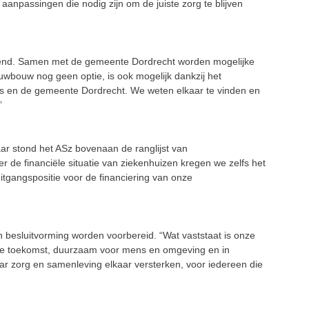
aanpassingen die nodig zijn om
de juiste zorg te blijven
kend. Samen met de gemeente Dordrecht worden mogelijke
uwbouw nog geen optie, is ook mogelijk dankzij het
is en de gemeente Dordrecht. We weten elkaar te vinden en
”
jaar stond het ASz bovenaan
de
ranglijst van
r de financiële situatie van ziekenhuizen kregen we zelfs het
uitgangspositie voor de financiering van onze
n besluitvorming worden
voorbereid.
“Wat vaststaat is onze
e toekomst, duurzaam voor mens en omgeving en in
aar zorg en samenleving elkaar versterken, voor iedereen die