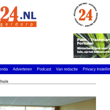
enda
Adverteren
Podcast
Van redactie
Privacy Instell
nhuis