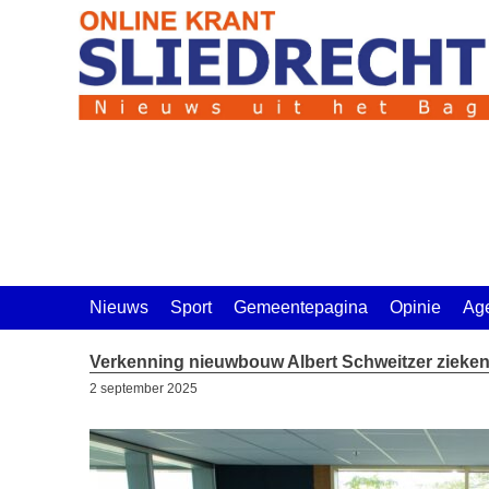
Ga
naar
de
inhoud
Nieuws
Sport
Gemeentepagina
Opinie
Ag
Verkenning nieuwbouw Albert Schweitzer zieke
2 september 2025