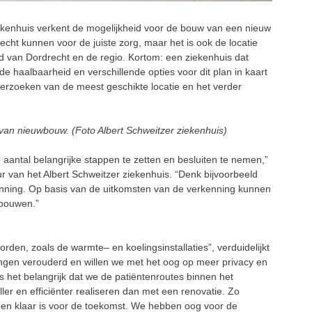
ekenhuis
verkent
de
mogelijkheid voor de bouw van een nieuw
recht kunnen voor de juiste zorg, maar het is ook de locatie
id van Dordrecht en de regio.
Kortom:
een ziekenhuis dat
de haalbaarheid en verschillende opties voor dit plan in kaart
derzoeken van de meest ge
schikte locatie en het
verder
 van
nieuwbouw. (Foto Albert Schweitzer ziekenhuis)
aantal belangrijke stappen te
zetten en besluiten te nemen,”
ur
van het Albert Schweitzer ziekenhuis. “Denk bijvoorbeeld
nni
ng. Op basis van de uitkomsten van
de verkenning
kunnen
wbouwen.”
worden, zoals de warmte
–
en
koelingsinstallaties”, verduidelijkt
lingen verouderd en willen we met het oog op meer privacy en
 het belangrijk dat we de patiëntenroutes binnen
het
ller en efficiënter realiseren
dan met een renovatie. Zo
d en
klaar is voor de toekomst.
We
hebben oog voor de