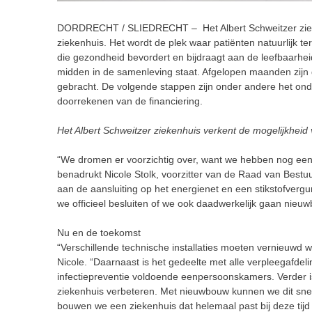
DORDRECHT / SLIEDRECHT –
Het Albert Schweitzer zi
ziekenhuis. Het wordt de plek waar patiënten natuurlijk te
die gezondheid bevordert en bijdraagt aan de leefbaarhe
midden
in de samenleving staat. Afgelopen maanden zijn
gebracht. De volgende
stappen zijn onder andere het on
doorrekenen van de financiering.
Het Albert Schweitzer ziekenhuis verkent de mogelijkheid
“
We dromen
er voorzichtig over,
want
we hebben nog een 
benadrukt Nicole Stolk, voorzitter van de Raad van Bestu
aan de aansluiting op het
energienet en een stikstofvergu
we officieel besluiten of we ook daadwerkelijk gaan nieu
Nu en de toekomst
“Verschillende technische installaties moeten vernieuwd 
Nicole. “Daarnaast is het gedeelte met alle verpleegafde
infectiepreventie
voldoende
eenpersoonskamers. Verder is
ziekenhuis
verbeteren.
Met nieuwbouw kunnen we
dit
sne
bouwen we een ziekenhuis dat helemaal past bij deze tij