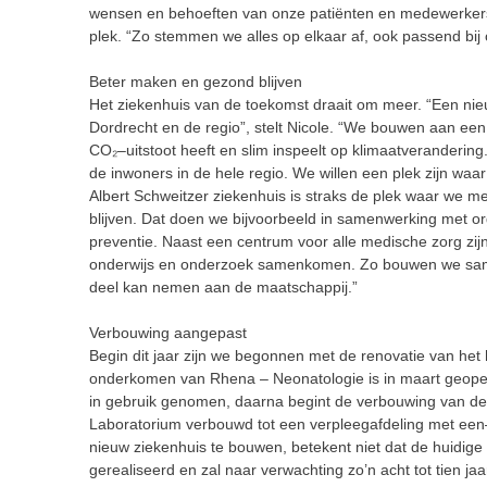
wensen en behoeften van onze patiënten
en medewerker
plek. “Zo
stemmen we alles op elkaar af, ook passend bij o
Beter maken en gezond blijven
Het ziekenhuis van de toekomst draait om meer. “Een nieu
Dordrecht en de regio”, stelt Nicole. “We bouwen aan ee
CO
₂
–
uitstoot heeft en slim inspeelt op
klimaatverandering.
de inwoners in de hele regio. We willen een plek zijn waar
Albert Schweitzer ziekenh
uis is straks de plek waar we m
blijven. Dat doen we bijvoorbeeld in samenwerking met or
preventie.
Naast een centrum voor alle medische zorg zi
onderwijs en onderzoek samenkomen. Zo bouwen we sam
deel kan nemen aan de maatschappij.”
Verbouwing aangepast
Begin dit jaar
zijn we
begonnen met de renovatie van het 
onderkomen van Rhena
–
Neonatologie is in maart geo
in gebruik genomen, daarna begint de verbouwing van de 
Laboratorium
ve
rbouwd tot een verpleegafdeling met een
nieuw ziekenhuis te bouwen, betekent niet dat de huidige
gerealiseerd en zal naar
verwachting zo’n acht tot tien ja