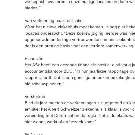
we
gepast investeren in onze huidige locaties en
doen we
bieden.”
Van verkenning naar realisatie
Waar het nieuwe ziekenhuis moet komen, is nog niet be
locaties onderzocht. “Deze koerswijziging, eerder was
nie
opgebouwde onderling
e
vertrouwen
tussen ons ziekenhu
dat is een prettige basis voor een verdere samenwerking.
Financiën
He
t ASz
heeft een gezonde financiële positie:
eind vorig 
accountantskantoor BDO. “In hun jaarlijkse rapportage ove
rapportcijfer 9. Dat is een gunstige en ook noodzakelijke 
nieuwbouwplannen.”
Versterken
Eind dit jaar moet
en
de verkenning
en
zijn afgerond en
ka
ambitie: het Albert Schweitzer ziekenhuis is klaar is voor
d
verbinding met Dordrecht en de regio.
Het is dé plaats w
hier woon
t,
werkt of op bezoek komt.”
Categorieën
Nieuws