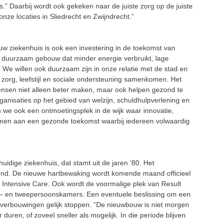
s
.”
Daarbij
wordt ook gekeken naar de juiste zorg op de juiste
nze locaties in Sliedrecht en Zwijndr
echt.”
w ziekenhuis is ook een investering in de toekomst van
n
duurzaam gebouw dat minder energie verbruikt, lage
 We willen ook duurzaam zijn in onze relatie met de stad en
 zorg, leefstijl en sociale ondersteuning
samenkomen. Het
ens
en niet
alleen beter maken, maar ook helpen gezond te
ganisaties op het gebied van welzijn, schuldhulpverlening en
jn we ook een ontmoetingsplek
in de wijk waar
innovatie,
en aan een gezonde toekomst waarbij iedereen volwaardig
huidige ziekenhuis
, dat stam
t
uit de
jaren ’80.
Het
pend. De nieuwe
hartbewaking wordt komende maand officieel
Intensive Care. Ook wordt de voormalige plek van Result
–
en tweepersoonskamers.
Een eventuele beslissing om een
verbouwingen gelijk stop
pen
. “De nieuwbouw is niet morgen
ar duren
, of
zoveel
sneller als mogelijk
.
In die periode
blijven