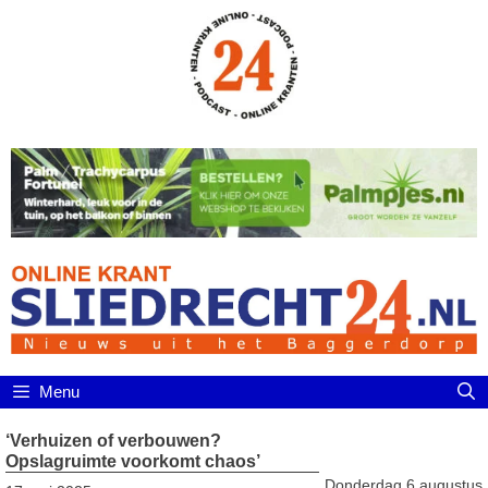
Ga
naar
de
inhoud
Menu
‘Verhuizen of verbouwen?
Opslagruimte voorkomt chaos’
Donderdag 6 augustus