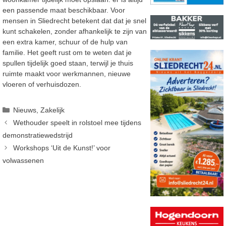
een
passende maat beschikbaar. Voor
mensen in Sliedrecht betekent dat dat je snel
kunt schakelen,
zonder afhankelijk te zijn van
een extra kamer, schuur of de hul
p van
familie.
Het geeft rust om te weten dat je
spullen tijdelijk goed staan, terwijl je thuis
ruimte maakt voor
werkmannen, nieuwe
vloeren of verhuisdozen.
Categorieën
Nieuws
,
Zakelijk
Wethouder speelt in rolstoel mee tijdens
demonstratiewedstrijd
Workshops ‘Uit de Kunst!’ voor
volwassenen