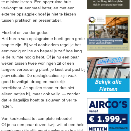
te minimaliseren. Een
opgeruimd huis
verkoopt nu eenmaal beter, en met een
externe opslagplek hoef je niet te kiezen
tussen praktisch en presentabel.
Flexibel en zonder gedoe
Het huren van opslagruimte hoeft geen grote
stap te zijn. Bij veel aanbieders regel je het
eenvoudig online en bepaal je zelf hoe lang
je de ruimte nodig hebt. Of je nu een paar
weken
tussen twee woningen zit of een
langere verbouwing plant, je kiest wat p
ast bij
jouw situatie.
De opslaglocaties zijn vaak
goed beveiligd, droog en makkelijk
bereikbaar. Je spullen staan er
dus niet
alleen netjes bij, maar ook veilig
—
zonder
dat je dagelijks hoeft te sjouwen of ver te
rijden.
Van keukenkast tot complete inboedel
Of je nu een paar dozen kwijt wilt of een hele
woonkamer tijdelijk moet opslaan: er is altijd