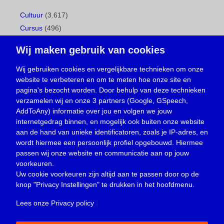
Cultuur
(3.617)
Cursus
(496)
Geboorte
(1)
Wij maken gebruik van cookies
Gemeentepagina
(104)
Ingezonden brief
(537)
Wij gebruiken cookies en vergelijkbare technieken om onze
website te verbeteren en om te meten hoe onze site en
Media
(156)
pagina's bezocht worden. Door behulp van deze technieken
Nieuws
(23.329)
verzamelen wij en onze 3 partners (Google, GSpeech,
Opinie
(373)
AddToAny) informatie over jou en volgen we jouw
Oproep
(734)
internetgedrag binnen, en mogelijk ook buiten onze website
Overlijden
(39)
aan de hand van unieke identificatoren, zoals je IP-adres, en
wordt hiermee een persoonlijk profiel opgebouwd. Hiermee
Podcast
(18)
passen wij onze website en communicatie aan op jouw
prijsvraag
(5)
voorkeuren.
Religie
(1.438)
Uw cookie voorkeuren zijn altijd aan te passen door op de
Service
(226)
knop
"Privacy Instellingen"
te drukken in het hoofdmenu.
Sport
(4.414)
Lees onze Privacy policy
|
Trouwen en feesten
(3)
Vacature
(1)