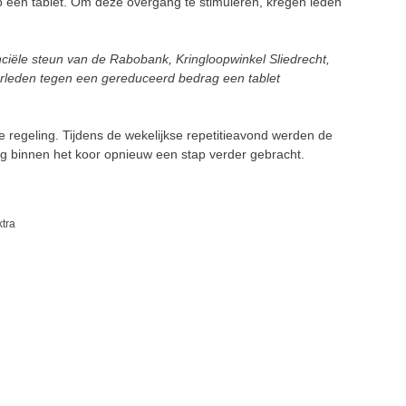
p een tablet.
Om deze overgang te stimuleren, kregen leden
nciële steun van
de
Rabobank, Kringloopwinkel Sliedrecht,
rleden tegen een gereduceerd bedrag een tablet
e regeling.
Tijdens de wekelijkse repetitieavond werden de
ing binnen het koor opnieuw een stap verder gebracht.
tra