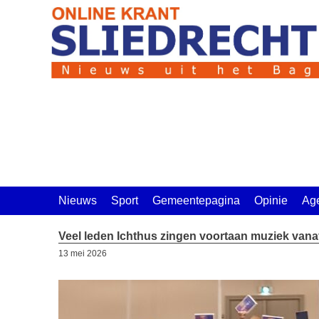
Ga
naar
de
inhoud
Nieuws
Sport
Gemeentepagina
Opinie
Ag
Veel leden Ichthus zingen voortaan muziek vanaf 
13 mei 2026