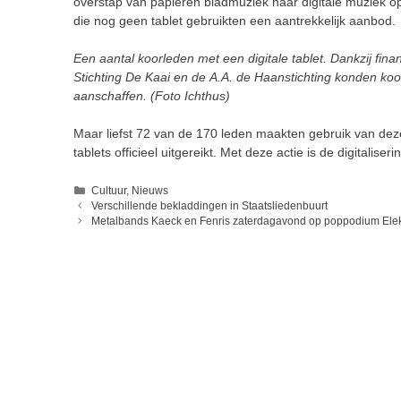
overstap van papieren
bladmuziek naar digitale muziek o
die
nog geen tablet gebruikten een aantrekkelijk aanbod.
Een aantal koorleden met een digitale tablet. Dankzij fina
Stichting De Kaai en
de
A.A. de
Haanstichting konden koo
aanschaffen. (Foto Ichthus)
Maar liefst
72 van de 170 leden maakten gebruik van dez
tablets officieel uitgereikt. Met deze actie is de
digitaliser
Categorieën
Cultuur
,
Nieuws
Verschillende bekladdingen in Staatsliedenbuurt
Metalbands Kaeck en Fenris zaterdagavond op poppodium Elek