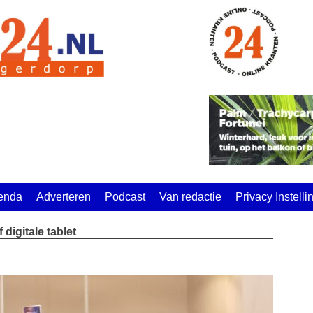
enda
Adverteren
Podcast
Van redactie
Privacy Instell
digitale tablet