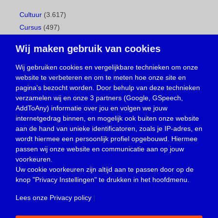
Cultuur
(3.617)
Cursus
(497)
Geboorte
(1)
Wij maken gebruik van cookies
Gemeentepagina
(104)
Ingezonden brief
(538)
Wij gebruiken cookies en vergelijkbare technieken om onze
website te verbeteren en om te meten hoe onze site en
Media
(156)
pagina's bezocht worden. Door behulp van deze technieken
Nieuws
(23.329)
verzamelen wij en onze 3 partners (Google, GSpeech,
Opinie
(373)
AddToAny) informatie over jou en volgen we jouw
Oproep
(734)
internetgedrag binnen, en mogelijk ook buiten onze website
Overlijden
(39)
aan de hand van unieke identificatoren, zoals je IP-adres, en
wordt hiermee een persoonlijk profiel opgebouwd. Hiermee
Podcast
(18)
passen wij onze website en communicatie aan op jouw
prijsvraag
(5)
voorkeuren.
Religie
(1.438)
Uw cookie voorkeuren zijn altijd aan te passen door op de
Service
(226)
knop
"Privacy Instellingen"
te drukken in het hoofdmenu.
Sport
(4.415)
Lees onze Privacy policy
|
Trouwen en feesten
(3)
Vacature
(1)