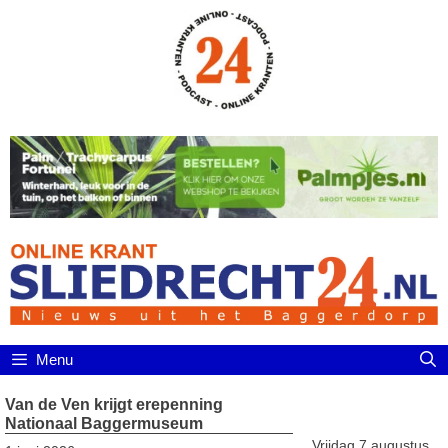
Ga
naar
de
inhoud
Menu
Van de Ven krijgt erepenning
Nationaal Baggermuseum
Vrijdag 7 augustus