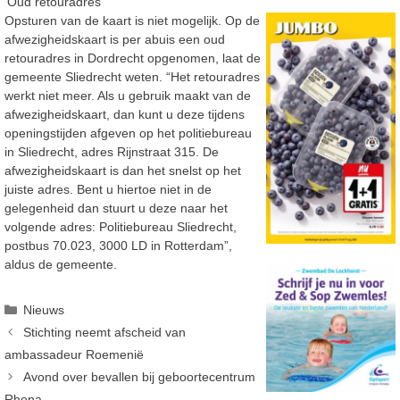
‘Oud retouradres’
Opsturen van de kaart is niet mogelijk. Op de
afwezigheidskaart is per abuis een oud
retouradres in Dordrecht opgenomen, laat de
gemeente Sliedrecht weten. “Het retouradres
werkt niet meer. Als u gebruik maakt van de
afwezigheidskaart, dan kunt u deze tijdens
openingstijden afgeven op het politiebureau
in Sliedrecht, adres Rijnstraat 315. De
afwezigheidskaart is dan het snelst op het
juiste adres. Bent u hiertoe niet in de
gelegenheid dan stuurt u deze naar het
volgende adres: Politiebureau Sliedrecht,
postbus 70.023, 3000 LD in Rotterdam”,
aldus de gemeente.
Categorieën
Nieuws
Stichting neemt afscheid van
ambassadeur Roemenië
Avond over bevallen bij geboortecentrum
Rhena