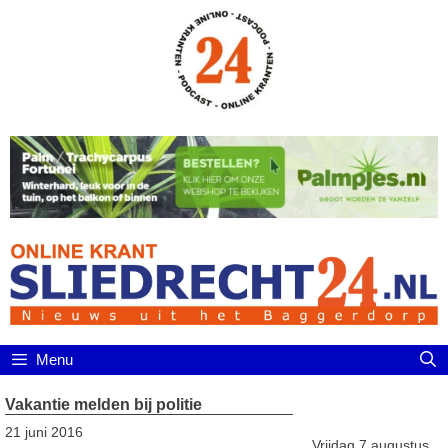
Ga
naar
de
inhoud
Menu
Vakantie melden bij politie
21 juni 2016
Vrijdag 7 augustus