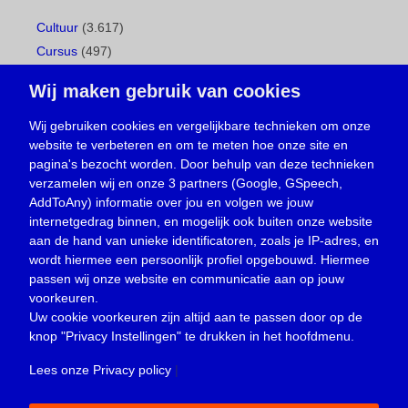
Cultuur
(3.617)
Cursus
(497)
Geboorte
(1)
Wij maken gebruik van cookies
Gemeentepagina
(104)
Ingezonden brief
(538)
Wij gebruiken cookies en vergelijkbare technieken om onze
website te verbeteren en om te meten hoe onze site en
Media
(156)
pagina's bezocht worden. Door behulp van deze technieken
Nieuws
(23.329)
verzamelen wij en onze 3 partners (Google, GSpeech,
Opinie
(373)
AddToAny) informatie over jou en volgen we jouw
Oproep
(734)
internetgedrag binnen, en mogelijk ook buiten onze website
Overlijden
(39)
aan de hand van unieke identificatoren, zoals je IP-adres, en
wordt hiermee een persoonlijk profiel opgebouwd. Hiermee
Podcast
(18)
passen wij onze website en communicatie aan op jouw
prijsvraag
(5)
voorkeuren.
Religie
(1.438)
Uw cookie voorkeuren zijn altijd aan te passen door op de
Service
(226)
knop
"Privacy Instellingen"
te drukken in het hoofdmenu.
Sport
(4.415)
Lees onze Privacy policy
|
Trouwen en feesten
(3)
Vacature
(1)