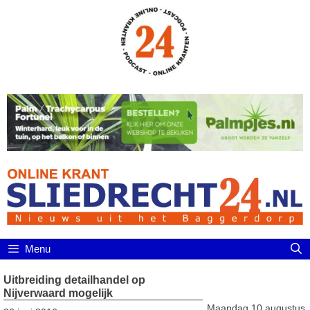
Ga
naar
de
inhoud
Menu
Uitbreiding detailhandel op
Nijverwaard mogelijk
Maandag 10 augustus