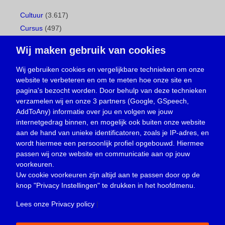
Cultuur
(3.617)
Cursus
(497)
Geboorte
(1)
Wij maken gebruik van cookies
Gemeentepagina
(104)
Ingezonden brief
(539)
Wij gebruiken cookies en vergelijkbare technieken om onze
website te verbeteren en om te meten hoe onze site en
Media
(156)
pagina's bezocht worden. Door behulp van deze technieken
Nieuws
(23.330)
verzamelen wij en onze 3 partners (Google, GSpeech,
Opinie
(374)
AddToAny) informatie over jou en volgen we jouw
Oproep
(734)
internetgedrag binnen, en mogelijk ook buiten onze website
Overlijden
(39)
aan de hand van unieke identificatoren, zoals je IP-adres, en
wordt hiermee een persoonlijk profiel opgebouwd. Hiermee
Podcast
(18)
passen wij onze website en communicatie aan op jouw
prijsvraag
(5)
voorkeuren.
Religie
(1.438)
Uw cookie voorkeuren zijn altijd aan te passen door op de
Service
(226)
knop
"Privacy Instellingen"
te drukken in het hoofdmenu.
Sport
(4.415)
Lees onze Privacy policy
|
Trouwen en feesten
(3)
Vacature
(1)