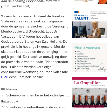
aan de snelweg Gorinchem-Rotterdam.
(Foto Sliedrecht24)
Woensdag 22 juni 2016 deed de Raad van
State uitspraak in de zaak aangespannen
door de gemeente Sliedrecht, de Vereniging
Meubelboulevard Sliedrecht, Loods5
Vastgoed II B.V. tegen het college van
Gedeputeerde Staten van Zuid-Holland. De
provincie is in het ongelijk gesteld. Met de
uitspraak is de raad en de vereniging in het
gelijk gesteld. De reactieve aanwijzing door
de provincie is van de baan. “Het bestreden
besluit dient te worden vernietigd”,
concludeerde woensdag de Raad van State.
Hier
leest u het hele besluit.
Categorieën
Nieuws
Scheurvorming en losse betondeeltjes op
flatgebouw
Speelgoed speel-o-theek in de verkoop